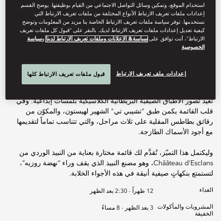
استخدام الموقع، وتمكين وسائل التواصل الاجتماعي من القيام بوظيفتها. يوضح القسم
إعدادات ملفات تعريف الارتباط الأنواع المختلفة من ملفات تعريف الارتباط التي
احجز طاولة
نستخدمها. توفر سياسة ملفات تعريف الارتباط الخاصة بنا مزيد من المعلومات وتوضح
كيفية تعديل إعدادات ملفات تعريف الارتباط لديك. بالنقر على “قبول كل ملفات تعريف
الارتباط”، أنت توافق على
سياسة& الإعلانات وملفات تعريف الارتباط لدينا
و
سياسة
الخصوصية
تقع هذه الوجهة الحصرية في الهواء الطلق وسط أجواءٍ هادئة في هايد
بارك، وتدعوك للاستمتاع بإطلالاتٍ رائعة أثناء تجربة تناول الطعام المميزة.
إعدادات ملف تعريف الارتباط
قبول ملفات تعريف الارتباط كلها
يعود فريق دينر باي هيستون بلومنتال المرموق هذا الموسم ليُقدِّم قائمة
تعيد تصور الأطباق الصيفية البريطانية الكلاسيكية بلمسات إبداعية. وفي
قلب القائمة يكمن طبق "تشيبي تي" الشهير لهيستون، والمكوّن من
رقائق بطاطس المقلية على ثلاث مراحل، والتي تتناسب تماماً لتقديمها
مع أجود الأسماك الطازجة.
وليكتمل هذا التميّز، تُقدَّم لك قائمة مختارة بعناية من النبيذ الوردي من
Chââteau d’Esclans، وهو مصنع النبيذ الذي يقف وراء “نهضة روزيه”،
لتستمتع بنكهاتٍ صيفية أنيقة في هذه الأجواء الخلابة.
الغداء
12 ظهراً - 2:30 بعد الظهر
المشروبات والمأكولات
3 بعد الظهر - 8 مساءً
الخفيفة