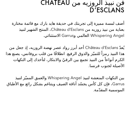
فن نبيذ الروزيه من CHÂTEAU
D’ESCLANS
أضف لمسة مميزة إلى تجربتك في حديقة هايد بارك مع قائمة مختارة
بعناية من نبيذ روزيه من Château d’Esclans، المنتج الشهير لنبيذ
Whispering Angel العالمي وGarrus الاستثنائي.
يُعدّ Château d’Esclans أحد أبرز رواد عصر نهضة الروزيه، إذ جعل من
هذا النبيذ رمزاً للتميّز والذوق الرفيع. انطلاقًا من قلب بروفانس، يصنع هذا
الكرم أنواعاً من النبيذ تجمع بين الرقيّ والابتكار، لتأخذك إلى النكهات
الأصيلة لجنوب فرنسا.
بين النكهات المنعشة لنبيذ Whispering Angel والعمق المميّز لنبيذ
Garrus، فإن كل كأس يجسّد أناقة الصيف ويتناغم بشكل رائع مع الأطباق
الموسمية المقدّمة.