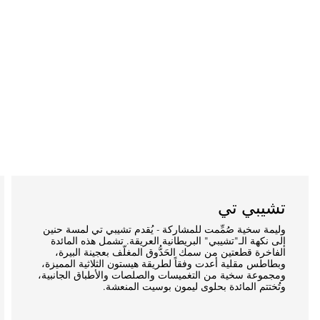
تشيبي تي
وليمة سخية صُمِّمت للمشاركة - يُقدم تشيبي تي لمسة حنين
إلى نكهة الـ"تشيبي" البريطانية العريقة. تشمل هذه المائدة
الفاخرة قطعتين من سمك الحَدُّوق المغلّف بعجينة البيرة،
وبطاطس مقلية أعدت وفقاً لطريقة هيستون الثلاثية المميزة،
ومجموعة سخية من التغميسات والصلصات والأطباق الجانبية،
وتُختتم المائدة بحلوى ليمون بوسيت المنعشة.