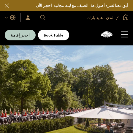
أبق معنا لفترة أطول هذا الصيف مع ليلة مجانية.
احجز الآن
الصفحة الرئيسية العالمية
لندن - هايد بارك
اللغات
فنادقنا
سجّل
الدخول/
ومنتجعاتنا
انضم
الآن
Book Table
احجز إقامة