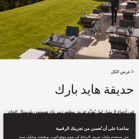
عرض الكل
حديقة هايد بارك
في أجواءٍ لا مثيل لها، يُقدِّم فريق مطعم دينر باي هيستون بلومنتال الحائز
على نجمتي ميشلان قائمة موسمية جديدة تستلهم نكهاتها المُطوَّرة من
الأطباق الكلاسيكية البريطانية، وترافقها مجموعة مختارة بعناية من نبيذ
روزيه من Château d’Esclans.
ساعدنا على أن نُحسن من تجربتك الرقمية
نحن نستخدم ملفات تعريف الارتباط كي يقوم موقع الويب بوظيفته، وتحليل نسبة