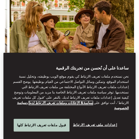
ساعدنا على أن نُحسن من تجربتك الرقمية
باقة العائلات لدى ماندارين أورينتال
نحن نستخدم ملفات تعريف الارتباط كي يقوم موقع الويب بوظيفته، وتحليل نسبة
استخدام الموقع، وتمكين وسائل التواصل الاجتماعي من القيام بوظيفتها. يوضح القسم
استمتع بخصم يصل إلى 30% على إقامتك مع وجبة فطور يومية
إعدادات ملفات تعريف الارتباط الأنواع المختلفة من ملفات تعريف الارتباط التي
نستخدمها. توفر سياسة ملفات تعريف الارتباط الخاصة بنا مزيد من المعلومات وتوضح
مشمولة، ولمسات مدروسة لضمان إقامة لا تُنسى لكل فرد من
كيفية تعديل إعدادات ملفات تعريف الارتباط لديك. بالنقر على “قبول كل ملفات تعريف
أفراد العائلة.
الارتباط”، أنت توافق على
سياسة& الإعلانات وملفات تعريف الارتباط لدينا
و
سياسة
الخصوصية
إعدادات ملف تعريف الارتباط
قبول ملفات تعريف الارتباط كلها
التفاصيل
احجز