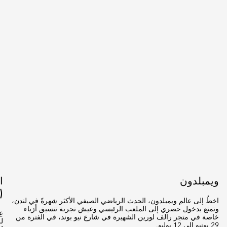
ويمبلدون
(
اخطُ إلى عالم ويمبلدون، الحدث الرياضي الصيفي الأكثر شهرةً في لندن،
وتمتع بدخول حصري إلى الملعب الرئيسي وعيش تجربة تنسيق أزياء
ع
خاصة في متجر رالف لورين الشهيرة في شارع نيو بوند، في الفترة من
29 يونيو إلى 12 يوليو.