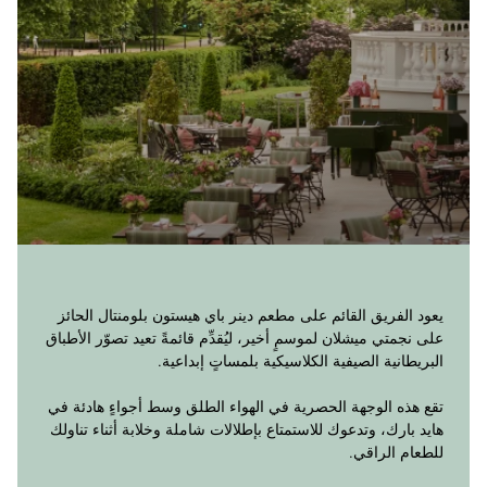
يعود الفريق القائم على مطعم دينر باي هيستون بلومنتال الحائز
على نجمتي ميشلان لموسمٍ أخير، ليُقدِّم قائمةً تعيد تصوّر الأطباق
البريطانية الصيفية الكلاسيكية بلمساتٍ إبداعية.
تقع هذه الوجهة الحصرية في الهواء الطلق وسط أجواءٍ هادئة في
هايد بارك، وتدعوك للاستمتاع بإطلالات شاملة وخلابة أثناء تناولك
للطعام الراقي.