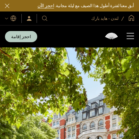
أبق معنا لفترة أطول هذا الصيف مع ليلة مجانية.
احجز الآن
الصفحة الرئيسية العالمية
لندن - هايد بارك
اللغات
فنادقنا
سجّل
الدخول/
ومنتجعاتنا
انضم
الآن
احجز إقامة