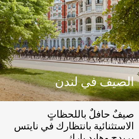
لندن، هايد بارك
الصيف في لندن
صيفٌ حافلٌ باللحظاتٍ
الاستثنائية بانتظارك في نايتس
بريدج وهايد بارك.