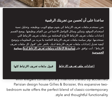
ساعدنا على أن نُحسن من تجربتك الرقمية
نحن نستخدم ملفات تعريف الارتباط كي يقوم موقع الويب بوظيفته، وتحليل نسبة
استخدام الموقع، وتمكين وسائل التواصل الاجتماعي من القيام بوظيفتها. يوضح القسم
View All
إعدادات ملفات تعريف الارتباط الأنواع المختلفة من ملفات تعريف الارتباط التي
نستخدمها. توفر سياسة ملفات تعريف الارتباط الخاصة بنا مزيد من المعلومات وتوضح
كيفية تعديل إعدادات ملفات تعريف الارتباط لديك. بالنقر على “قبول كل ملفات تعريف
TWO-BEDROOM
الارتباط”، أنت توافق على
سياسة& الإعلانات وملفات تعريف الارتباط لدينا
و
سياسة
الخصوصية
FAMILY SUITE
إعدادات ملف تعريف الارتباط
قبول ملفات تعريف الارتباط كلها
With elegant contemporary interiors crafted by acclaimed
Parisian design house Gilles & Boissier, this expansive two-
bedroom suite offers the perfect blend of classic-contemporary
style and thoughtful functionality.