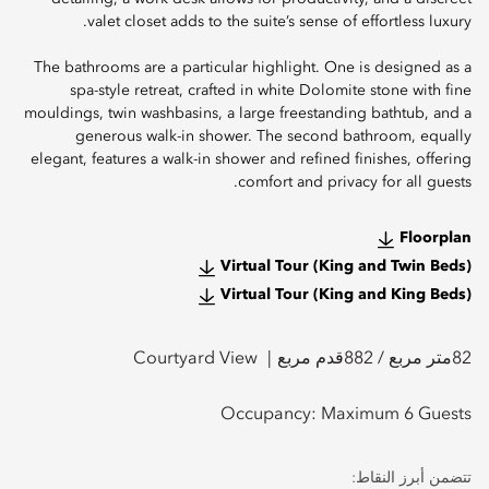
valet closet adds to the suite’s sense of effortless luxury.
The bathrooms are a particular highlight. One is designed as a
spa-style retreat, crafted in white Dolomite stone with fine
mouldings, twin washbasins, a large freestanding bathtub, and a
generous walk-in shower. The second bathroom, equally
elegant, features a walk-in shower and refined finishes, offering
comfort and privacy for all guests.
Floorplan
Virtual Tour (King and Twin Beds)
Virtual Tour (King and King Beds)
82
متر مربع /
882
قدم مربع
Courtyard View
Occupancy:
Maximum 6 Guests
تتضمن أبرز النقاط: