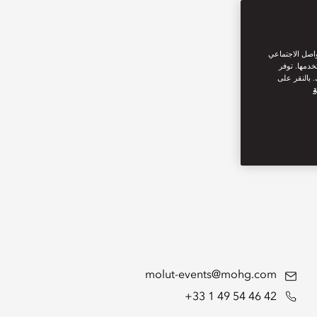
واصل الاجتماعي
خدمها. توفر
 بالنقر على
ة
molut-events@mohg.com
+33 1 49 54 46 42