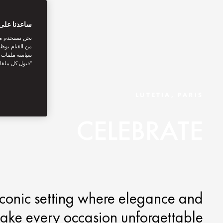
ساعدنا على 
نحن نستخدم مل
من القيام بوظي
سياسة ملفات تع
“قبول كل ملفا
LUTETIA, PARIS
CELEBRATE
n iconic setting where elegance and
ke every occasion unforgettable.