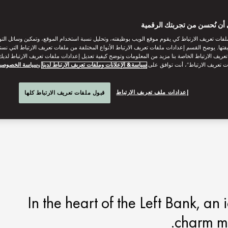
أن نُحسن من تجربتك الرقمية
فات تعريف الارتباط كي يقوم موقع الويب بوظيفته، وتحليل نسبة استخدام الموقع، وتمكين وسائل الت
فتها. يوضح القسم إعدادات ملفات تعريف الارتباط الأنواع المختلفة من ملفات تعريف الارتباط التي نست
ريف الارتباط الخاصة بنا مزيد من المعلومات وتوضح كيفية تعديل إعدادات ملفات تعريف الارتباط لديك.
ت تعريف الارتباط”، أنت توافق على
سياسة& الإعلانات وملفات تعريف الارتباط لدينا
و
سياسة الخصوصي
إعدادات ملف تعريف الارتباط
قبول ملفات تعريف الارتباط كلها
In the heart of the Left Bank, a
charm ma