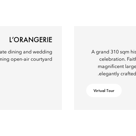
L’ORANGERIE
vate dining and wedding
A grand 310 sqm his
ming open-air courtyard.
celebration. Fait
magnificent large
elegantly crafte
Virtual Tour