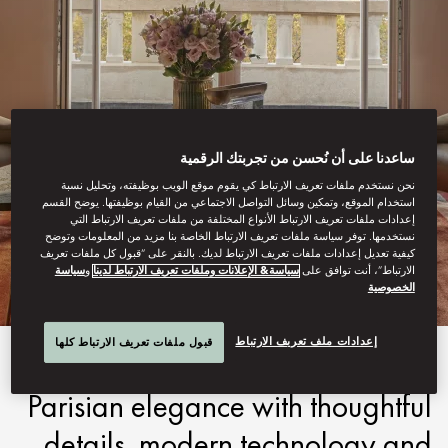
ساعدنا على أن نُحسن من تجربتك الرقمية
نحن نستخدم ملفات تعريف الارتباط كي يقوم موقع الويب بوظيفته، وتحليل نسبة
LUTETIA, PARIS
استخدام الموقع، وتمكين وسائل التواصل الاجتماعي من القيام بوظيفتها. يوضح القسم
إعدادات ملفات تعريف الارتباط الأنواع المختلفة من ملفات تعريف الارتباط التي
نستخدمها. توفر سياسة ملفات تعريف الارتباط الخاصة بنا مزيد من المعلومات وتوضح
STAY
كيفية تعديل إعدادات ملفات تعريف الارتباط لديك. بالنقر على “قبول كل ملفات تعريف
الارتباط”، أنت توافق على
سياسة& الإعلانات وملفات تعريف الارتباط لدينا
و
سياسة
الخصوصية
إعدادات ملف تعريف الارتباط
قبول ملفات تعريف الارتباط كلها
Every room and suite embodies
Parisian elegance with thoughtful
details, modern technology and