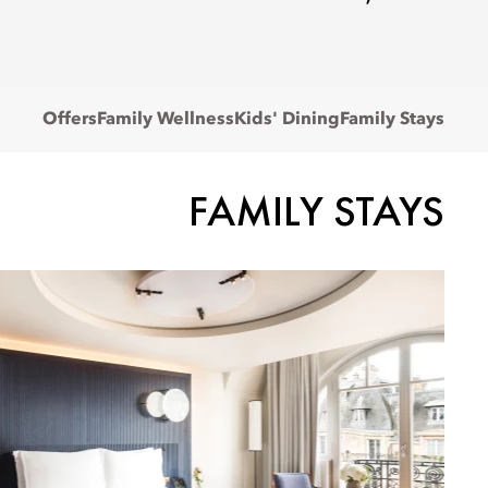
Offers
Family Wellness
Kids' Dining
Family Stays
FAMILY STAYS