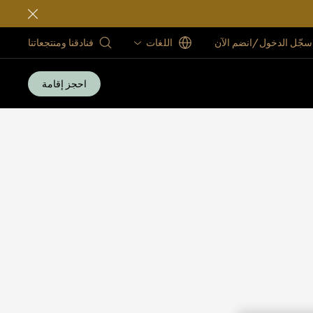
سجّل الدخول/انضم الآن
اللغات
فنادقنا ومنتجعاتنا
احجز إقامة