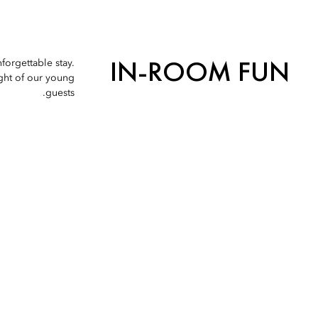
IN-ROOM FUN
forgettable stay.
ight of our young
guests.