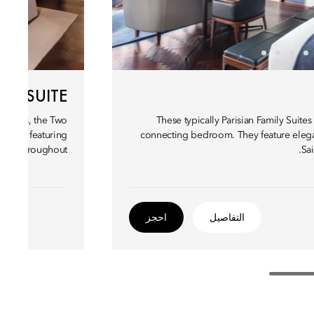
UXE SUITE
es-Prés, the Two
These typically Parisian Family Suites
mfort, featuring
connecting bedroom. They feature elega
uches throughout.
Sai
التفاصيل
احجز