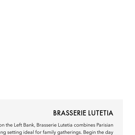
BRASSERIE LUTETIA
on the Left Bank, Brasserie Lutetia combines Parisian
g setting ideal for family gatherings. Begin the day