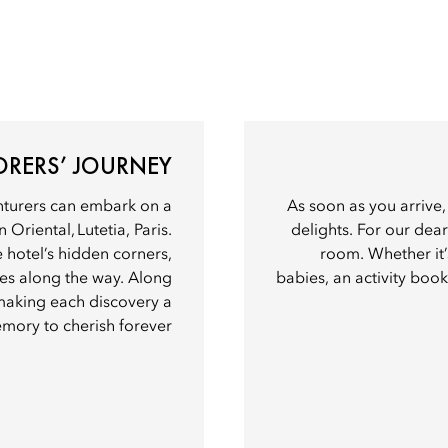
LORERS’ JOURNEY
nturers can embark on a
As soon as you arrive
Oriental, Lutetia, Paris.
delights. For our dear
e hotel’s hidden corners,
room. Whether it’
ses along the way. Along
babies, an activity bookl
 making each discovery a
ory to cherish forever.