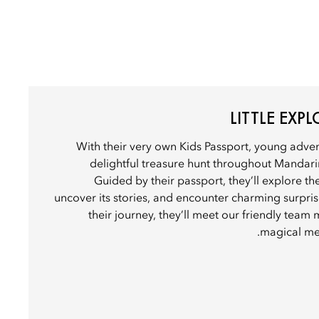
LITTLE EXP
With their very own Kids Passport, young adve
delightful treasure hunt throughout Mandarin 
Guided by their passport, they’ll explore th
uncover its stories, and encounter charming surpri
their journey, they’ll meet our friendly team
magical mem