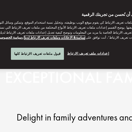
أن نُحسن من تجربتك الرقمية
فات تعريف الارتباط كي يقوم موقع الويب بوظيفته، وتحليل نسبة استخدام الموقع، وتمكين وسائل الت
فتها. يوضح القسم إعدادات ملفات تعريف الارتباط الأنواع المختلفة من ملفات تعريف الارتباط التي نست
ريف الارتباط الخاصة بنا مزيد من المعلومات وتوضح كيفية تعديل إعدادات ملفات تعريف الارتباط لديك.
ت تعريف الارتباط”، أنت توافق على
سياسة& الإعلانات وملفات تعريف الارتباط لدينا
و
سياسة الخصوصي
إعدادات ملف تعريف الارتباط
قبول ملفات تعريف الارتباط كلها
EXCEPTIONAL FAM
Delight in family adventures a