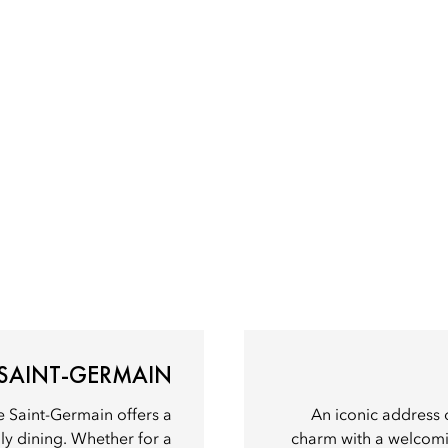
 SAINT-GERMAIN
e Saint-Germain offers a
An iconic address 
ily dining. Whether for a
charm with a welcomin