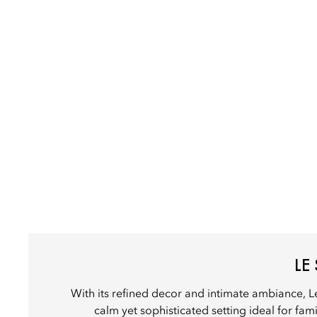
LE
With its refined decor and intimate ambiance, L
calm yet sophisticated setting ideal for fam