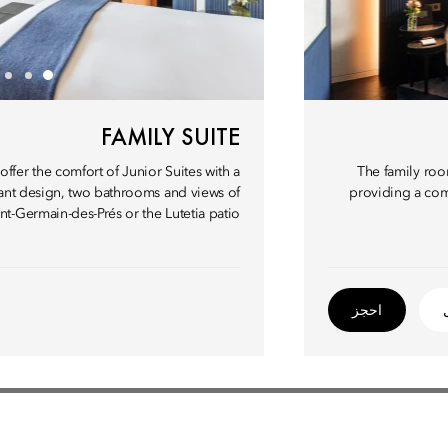
FAMILY SUITE
 offer the comfort of Junior Suites with a
The family ro
nt design, two bathrooms and views of
providing a comf
nt-Germain-des-Prés or the Lutetia patio.
احجز