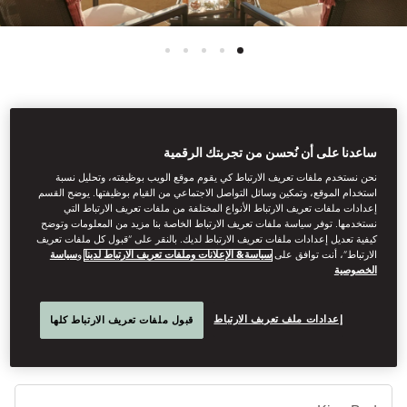
See All Rooms
ساعدنا على أن نُحسن من تجربتك الرقمية
AMOUR SUITE
نحن نستخدم ملفات تعريف الارتباط كي يقوم موقع الويب بوظيفته، وتحليل نسبة
استخدام الموقع، وتمكين وسائل التواصل الاجتماعي من القيام بوظيفتها. يوضح القسم
إعدادات ملفات تعريف الارتباط الأنواع المختلفة من ملفات تعريف الارتباط التي
نستخدمها. توفر سياسة ملفات تعريف الارتباط الخاصة بنا مزيد من المعلومات وتوضح
The Amour Suite, located at the top floor of the hotel, offers
كيفية تعديل إعدادات ملفات تعريف الارتباط لديك. بالنقر على “قبول كل ملفات تعريف
breathtaking views of Paris. Featuring private terraces, a separate
الارتباط”، أنت توافق على
سياسة& الإعلانات وملفات تعريف الارتباط لدينا
و
سياسة
living room and a marble bathroom, it provides a truly
الخصوصية
unforgettable and luxurious experience.
إعدادات ملف تعريف الارتباط
قبول ملفات تعريف الارتباط كلها
أنوا
الأ