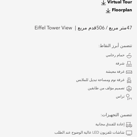
Virtual Tour
Floorplan
47
متر مربع /
506
قدم مربع
Eiffel Tower View
تتضمن أبرز النقاط:
حمام رخامي
شرفة
غرفة معيشة
غرفة نوم ومساحة تبديل للملابس
تصميم مؤلف من طابقين
تراس
تتضمن التجهيزات:
إعادة للفندق مجانية
شاشات تلفزيون LED عالية الوضوح عند الطلب