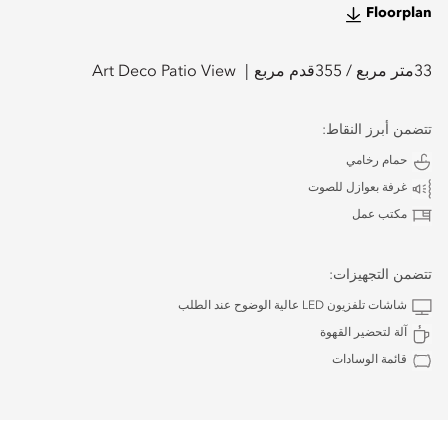
Floorplan
33
متر مربع /
355
قدم مربع
Art Deco Patio View
تتضمن أبرز النقاط:
حمام رخامي
غرفة بعوازل للصوت
مكتب عمل
تتضمن التجهيزات:
شاشات تلفزيون LED عالية الوضوح عند الطلب
آلة لتحضير القهوة
قائمة الوسادات