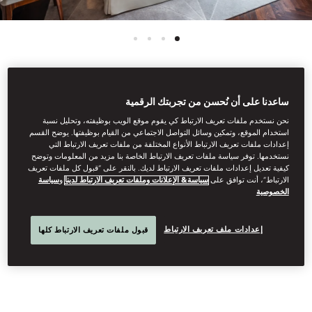
See All Rooms
ساعدنا على أن نُحسن من تجربتك الرقمية
نحن نستخدم ملفات تعريف الارتباط كي يقوم موقع الويب بوظيفته، وتحليل نسبة
GRAND SUPERIOR
استخدام الموقع، وتمكين وسائل التواصل الاجتماعي من القيام بوظيفتها. يوضح القسم
إعدادات ملفات تعريف الارتباط الأنواع المختلفة من ملفات تعريف الارتباط التي
نستخدمها. توفر سياسة ملفات تعريف الارتباط الخاصة بنا مزيد من المعلومات وتوضح
كيفية تعديل إعدادات ملفات تعريف الارتباط لديك. بالنقر على “قبول كل ملفات تعريف
ROOM
الارتباط”، أنت توافق على
سياسة& الإعلانات وملفات تعريف الارتباط لدينا
و
سياسة
الخصوصية
Thoughtfully designed to create a luxurious and relaxing
إعدادات ملف تعريف الارتباط
قبول ملفات تعريف الارتباط كلها
ambience, our Grand Superior Rooms feature bespoke furniture,
light-filled bathrooms and peaceful views.