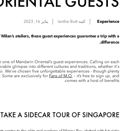
RIENTAL GUESTS
Experience
كتبه
Butt
Ianthe
يناير 16, 2023
ilan’s ateliers, these guest experiences guarantee a trip with a
difference.
for one of Mandarin Oriental’s guest experiences. Calling on each
able glimpse into different cultures and traditions, whether it's
. We’ve chosen five unforgettable experiences - though plenty
. Some are exclusively for
Fans of M.O.
– it’s free to sign up, and
comes with a host of benefits.
TAKE A SIDECAR TOUR OF SINGAPORE