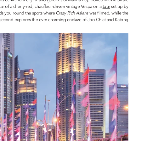
s centre to the glitz and gardens of Marina Bay, dotted with futuristic
ar of a cherry-red, chauffeur-driven vintage Vespa on a
tour
set up by
eeds you round the spots where
Crazy Rich Asians
was filmed, while the
second explores the ever-charming enclave of Joo Chiat and Katong.