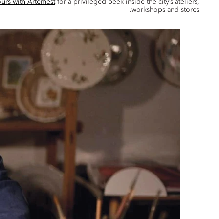
ours with Artemest
for a privileged peek inside the city’s ateliers,
workshops and stores.