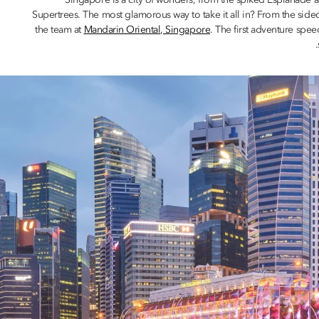
Singapore is a city of wonders, from the spiked Esplanade art
Supertrees. The most glamorous way to take it all in? From the sidec
the team at
Mandarin Oriental, Singapore
. The first adventure sp