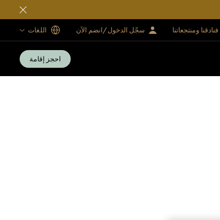
فنادقنا ومنتجعاتنا
سجّل الدخول/انضم الآن
اللغات
احجز إقامة