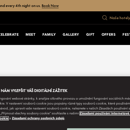
nd every 4th night on us.
Book Now
Naše hotely
CELEBRATE
MEET
FAMILY
GALLERY
GIFT
OFFERS
FES
ÁM VYLEPŠIT VÁŠ DIGITÁLNÍ ZÁŽITEK
fungování webové stránky, k analýze síťového provozu a umožnění fungování sociálních m
ie. V nastavení souborů cookie jsou popsány různé typy souborů cookie, které používám
návod, jak upravit vaše nastavení souborů cookie, naleznete v našich Zásadách používání
 „Přijmout všechny soubory cookie“ souhlasíte s našimi
Zásadami používání internetové
ookie
a
Zásadami ochrany osobních údajů
.