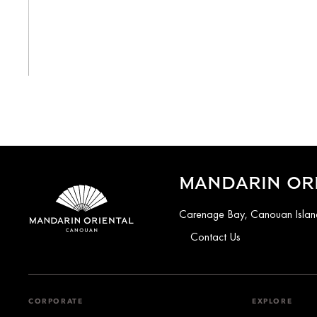
View All
MANDARIN OR
Carenage Bay, Canouan Island
Contact Us
CORPORATE
EXPLORE