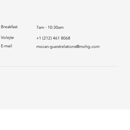
Breakfast
7am - 10:30am
Volejte
+1 (212) 461 8068
E-mail
mocan-guestrelations@mohg.com