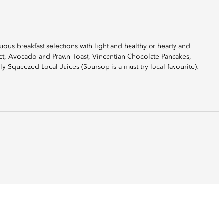
uous breakfast selections with light and healthy or hearty and
ict, Avocado and Prawn Toast, Vincentian Chocolate Pancakes,
Squeezed Local Juices (Soursop is a must-try local favourite).