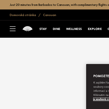
Just 20 minutes from Barbados to Canouan, with complimentary flights a
Domovská stránka
Canouan
STAY
DINE
WELLNESS
EXPLORE
POMOZTE N
K zajištění 
soubory cook
informací a 
Kliknutím na
a souborů c