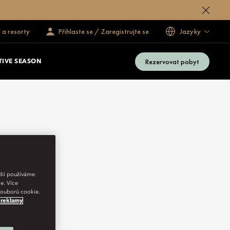
 a resorty
Přihlaste se / Zaregistrujte se
Jazyky
Rezervovat pobyt
TIVE SEASON
édií používáme
e. Více
 souborů cookie.
 reklamy