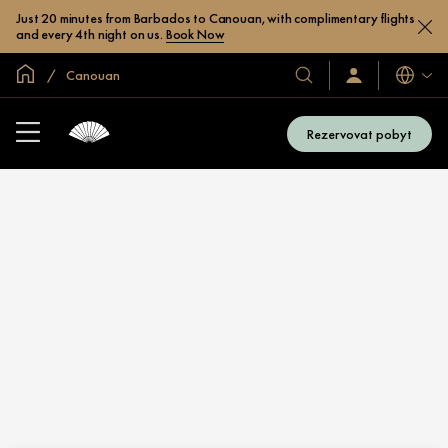
Just 20 minutes from Barbados to Canouan, with complimentary flights
and every 4th night on us.
Book Now
Domovská stránka
Canouan
Jazyky
Naše
Přihlaste
se
hotely
/
a
Zaregistrujte
Rezervovat pobyt
se
resorty