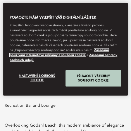
POMOZTE NÁM VYLEPŠIT VÁŠ DIGITÁLNÍ ZÁŽITEK
K zajištění fungování webové stránky, k analýze síťového provozu
a umožnění fungování sociálních médií používáme soubory cookie. V
nastavení souborů cookie jsou popsány různé typy souborů cookie, které
používáme. Více informací a návod, jak upravit vaše nastavení souborů
cookie, naleznete v našich Zásadách používání souborů cookie. Kliknutím
na „Přijmout všechny soubory cookie“ souhlasíte s našimi
Zásadami
používání internetové reklamy a souborů cookie
a
Zásadami ochrany
osobních údajů
.
View All
NASTAVENÍ SOUBORŮ
PŘIJMOUT VŠECHNY
TURTLES
COOKIE
SOUBORY COOKIE
Recreation Bar and Lounge
Overlooking Godahl Beach, this modern ambiance of elegance