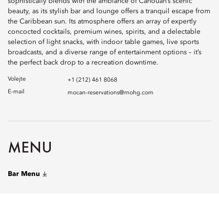
sophistically blends with the ambiance of Canouan’s scenic
beauty, as its stylish bar and lounge offers a tranquil escape from
the Caribbean sun. Its atmosphere offers an array of expertly
concocted cocktails, premium wines, spirits, and a delectable
selection of light snacks, with indoor table games, live sports
broadcasts, and a diverse range of entertainment options – it’s
the perfect back drop to a recreation downtime.
Volejte
+1 (212) 461 8068
E-mail
mocan-reservations@mohg.com
MENU
Bar Menu