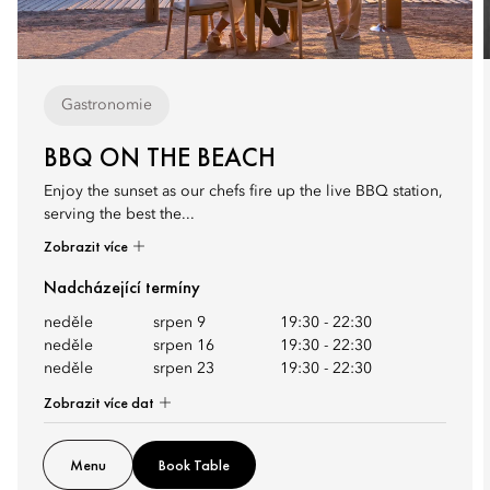
Gastronomie
BBQ ON THE BEACH
Enjoy the sunset as our chefs fire up the live BBQ station,
serving the best the...
Zobrazit více
Nadcházející termíny
neděle
srpen 9
19:30
-
22:30
neděle
srpen 16
19:30
-
22:30
neděle
srpen 23
19:30
-
22:30
Zobrazit více dat
Menu
Book Table