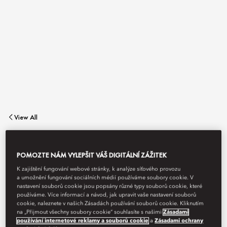
View All
TAHIR
POMOZTE NÁM VYLEPŠIT VÁŠ DIGITÁLNÍ ZÁŽITEK
K zajištění fungování webové stránky, k analýze síťového provozu
a umožnění fungování sociálních médií používáme soubory cookie. V
Seasonal Levantine flavours in a vibrant poolside setting.
nastavení souborů cookie jsou popsány různé typy souborů cookie, které
používáme. Více informací a návod, jak upravit vaše nastavení souborů
cookie, naleznete v našich Zásadách používání souborů cookie. Kliknutím
na „Přijmout všechny soubory cookie“ souhlasíte s našimi
Zásadami
používání internetové reklamy a souborů cookie
a
Zásadami ochrany
Book Table