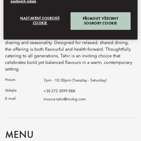
osobních údajů
.
NASTAVENÍ SOUBORŮ
PŘIJMOUT VŠECHNY
COOKIE
Tahir is a dialogue between Levantine and Italy. It brings
SOUBORY COOKIE
together the vibrant flavours of the Levant with subtle Italian
influences, offering a convivial dining experience rooted in
sharing and seasonality. Designed for relaxed, shared dining,
the offering is both flavourful and health-forward. Thoughtfully
catering to all generations, Tahir is an inviting choice that
celebrates bold yet balanced flavours in a warm, contemporary
setting.
Hours
7pm - 10:30pm (Tuesday - Saturday)
Volejte
+30 272 3099 888
E-mail
mocna-tahir@mohg.com
MENU