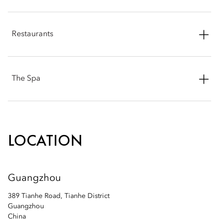
Phone: +86 20 3808 8836
Restaurants
Email:
mogzh-sales@mohg.com
Phone: +86 20 3808 8840
The Spa
Email:
mogzh-restaurants@mohg.com
Phone: +86 20 3808 8879
Email:
mogzh-spa@mohg.com
LOCATION
Guangzhou
389 Tianhe Road, Tianhe District
Guangzhou
China