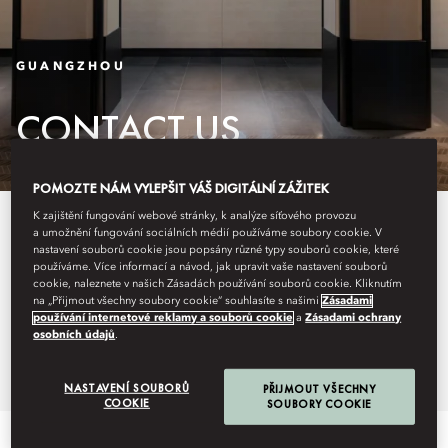
GUANGZHOU
CONTACT US
POMOZTE NÁM VYLEPŠIT VÁŠ DIGITÁLNÍ ZÁŽITEK
K zajištění fungování webové stránky, k analýze síťového provozu
Discover more about our central
a umožnění fungování sociálních médií používáme soubory cookie. V
nastavení souborů cookie jsou popsány různé typy souborů cookie, které
location and how to find us with
používáme. Více informací a návod, jak upravit vaše nastavení souborů
cookie, naleznete v našich Zásadách používání souborů cookie. Kliknutím
our easy-to-use maps and
na „Přijmout všechny soubory cookie“ souhlasíte s našimi
Zásadami
používání internetové reklamy a souborů cookie
a
Zásadami ochrany
detailed directions.
osobních údajů
.
NASTAVENÍ SOUBORŮ
PŘIJMOUT VŠECHNY
COOKIE
SOUBORY COOKIE