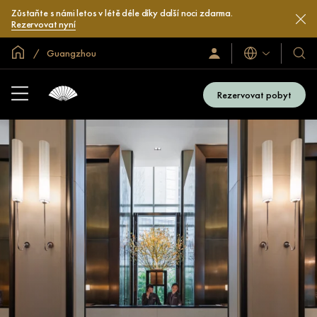
Zůstaňte s námi letos v létě déle díky další noci zdarma.
Rezervovat nyní
Domovská stránka
Guangzhou
Jazyky
Přihlaste
Naše
se
hotel
/
a
Zaregistrujte
Rezervovat pobyt
se
resor