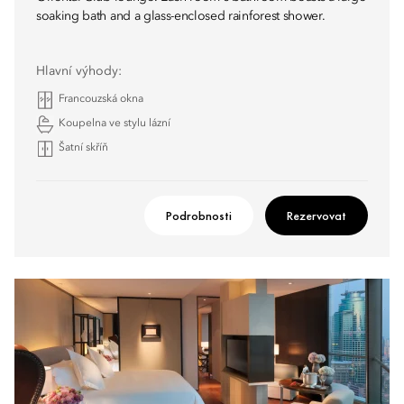
soaking bath and a glass-enclosed rainforest shower.
Hlavní výhody:
Francouzská okna
Koupelna ve stylu lázní
Šatní skříň
Podrobnosti
Rezervovat