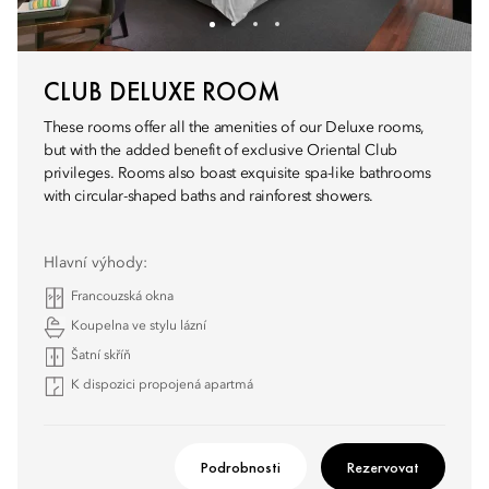
CLUB DELUXE ROOM
These rooms offer all the amenities of our Deluxe rooms,
but with the added benefit of exclusive Oriental Club
privileges. Rooms also boast exquisite spa-like bathrooms
with circular-shaped baths and rainforest showers.
Hlavní výhody:
Francouzská okna
Koupelna ve stylu lázní
Šatní skříň
K dispozici propojená apartmá
Podrobnosti
Rezervovat