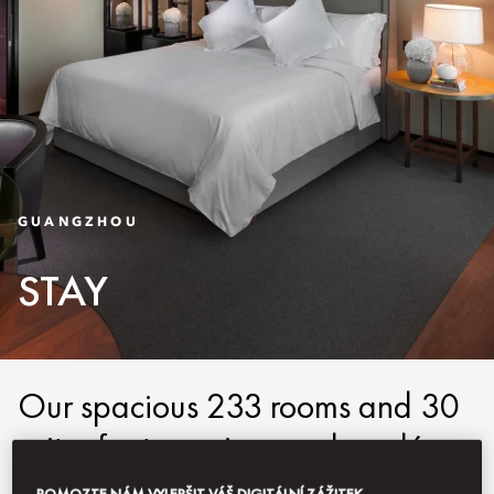
GUANGZHOU
STAY
Our spacious 233 rooms and 30
suites feature crisp, modern décor
with stunning views of the
POMOZTE NÁM VYLEPŠIT VÁŠ DIGITÁLNÍ ZÁŽITEK