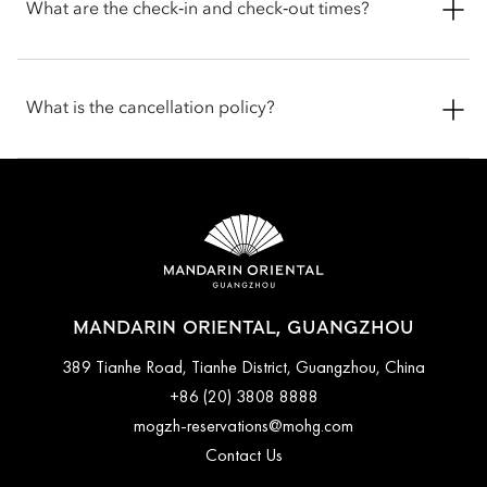
can accommodate one dog or one cat under 10kgs. To
What are the check‑in and check‑out times?
ensure a comfortable stay for you and our other guests, we
request that your pets are kept on the lead while in common
areas and are not left unattended. Pets are welcome in public
Check-in is at 3pm, and the check-out is at 12pm (noon). If you
spaces with the exception of all dining outlets, The Spa,
require assistance for early check-in or late check-out, you can
What is the cancellation policy?
Fitness Centre, Oriental Club Lounge and our events spaces.
inform the hotel when booking or by talking with the team at
We offer food and water bowls for your pets. To ensure the
the front desk.
most comfortable stay, you are encouraged to contact the
Cancellation and prepayment policies vary according to
hotel before arrival to confirm the latest pet policy, including
accommodation type. Guests are advised to read the specific
any fees or special arrangements that may apply.
terms and conditions of their reservation when booking.
Some rates may require advance payments and have different
cancellation requirements. For further information, please
contact the hotel directly.
MANDARIN ORIENTAL, GUANGZHOU
389 Tianhe Road, Tianhe District, Guangzhou, China
+86 (20) 3808 8888
mogzh-reservations@mohg.com
Contact Us