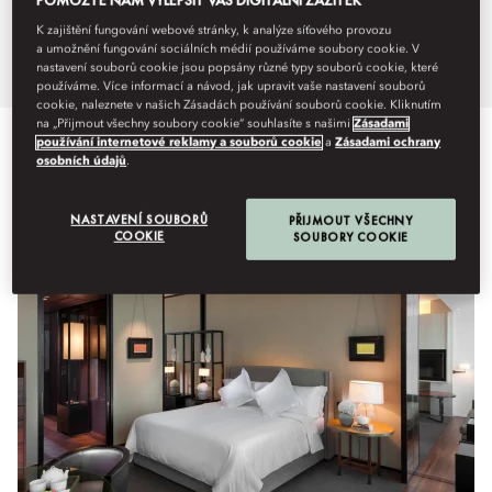
Guangzhou skyline.
K zajištění fungování webové stránky, k analýze síťového provozu
a umožnění fungování sociálních médií používáme soubory cookie. V
nastavení souborů cookie jsou popsány různé typy souborů cookie, které
používáme. Více informací a návod, jak upravit vaše nastavení souborů
cookie, naleznete v našich Zásadách používání souborů cookie. Kliknutím
na „Přijmout všechny soubory cookie“ souhlasíte s našimi
Zásadami
používání internetové reklamy a souborů cookie
a
Zásadami ochrany
osobních údajů
.
Zobrazit vše
Pokoje
Propojené a rodinné pokoje
Klu
NASTAVENÍ SOUBORŮ
PŘIJMOUT VŠECHNY
COOKIE
SOUBORY COOKIE