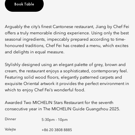
Book Table
Arguably the city’s finest Cantonese restaurant, Jiang by Chef Fei
offers a truly memorable dining experience. Using only the best
seasonal ingredients, impeccably prepared according to time-
honoured traditions, Chef Fei has created a menu, which excites
and delights in equal measure.
Stylishly designed using an elegant palette of grey, brown and
cream, the restaurant enjoys a sophisticated, contemporary feel.
Featuring solid wood floors, elegantly patterned carpets and
exquisite Oriental artwork it provides the perfect environment in
which to enjoy Chef Fei’s wonderful food.
Awarded Two MICHELIN Stars Restaurant for the seventh
consecutive year in The MICHELIN Guide Guangzhou 2025.
Dinner
5:30pm - 10pm
Volejte
+86 20 3808 8885