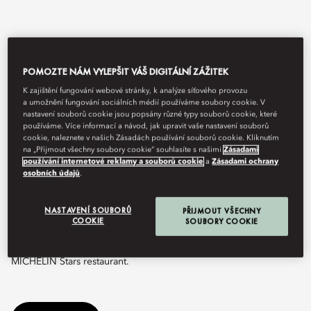
POMOZTE NÁM VYLEPŠIT VÁŠ DIGITÁLNÍ ZÁŽITEK
K zajištění fungování webové stránky, k analýze síťového provozu
a umožnění fungování sociálních médií používáme soubory cookie. V
nastavení souborů cookie jsou popsány různé typy souborů cookie, které
používáme. Více informací a návod, jak upravit vaše nastavení souborů
cookie, naleznete v našich Zásadách používání souborů cookie. Kliknutím
na „Přijmout všechny soubory cookie“ souhlasíte s našimi
Zásadami
View All
používání internetové reklamy a souborů cookie
a
Zásadami ochrany
osobních údajů
.
JIANG BY CHEF FEI
NASTAVENÍ SOUBORŮ
PŘIJMOUT VŠECHNY
COOKIE
SOUBORY COOKIE
Experience the city’s exquisite Cantonese cuisine at a Two
MICHELIN Stars restaurant.