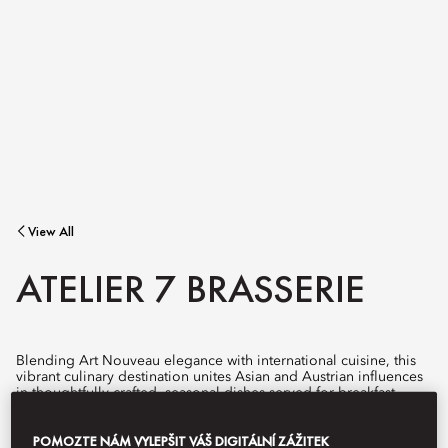
View All
ATELIER 7 BRASSERIE
Blending Art Nouveau elegance with international cuisine, this
vibrant culinary destination unites Asian and Austrian influences
in thoughtfully crafted, seasonal dishes served for breakfast,
lunch, and dinner.
POMOZTE NÁM VYLEPŠIT VÁŠ DIGITÁLNÍ ZÁŽITEK