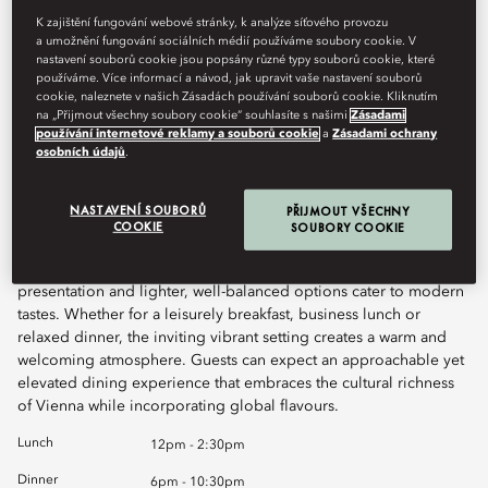
K zajištění fungování webové stránky, k analýze síťového provozu
a umožnění fungování sociálních médií používáme soubory cookie. V
Book Table
nastavení souborů cookie jsou popsány různé typy souborů cookie, které
používáme. Více informací a návod, jak upravit vaše nastavení souborů
cookie, naleznete v našich Zásadách používání souborů cookie. Kliknutím
na „Přijmout všechny soubory cookie“ souhlasíte s našimi
Zásadami
Atelier 7 Brasserie offers diners a dynamic all-day dining
používání internetové reklamy a souborů cookie
a
Zásadami ochrany
osobních údajů
.
experience where casual comfort meets the elegance of Art
Nouveau-inspired design. The culinary focus lies on exquisite
fish and seafood dishes, honouring the diversity of the ocean.
NASTAVENÍ SOUBORŮ
PŘIJMOUT VŠECHNY
Asian and Austrian influences are woven throughout the menu,
COOKIE
SOUBORY COOKIE
echoing Vienna’s rich cultural tapestry. Carefully sourced,
seasonal ingredients enhance each dish, while creative
presentation and lighter, well-balanced options cater to modern
tastes. Whether for a leisurely breakfast, business lunch or
relaxed dinner, the inviting vibrant setting creates a warm and
welcoming atmosphere. Guests can expect an approachable yet
elevated dining experience that embraces the cultural richness
of Vienna while incorporating global flavours.
Lunch
12pm - 2:30pm
Dinner
6pm - 10:30pm