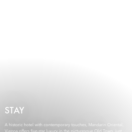
STAY
A historic hotel with contemporary touches, Mandarin Oriental,
Vienna offers five-star luxury in the picturesque Old Town, just