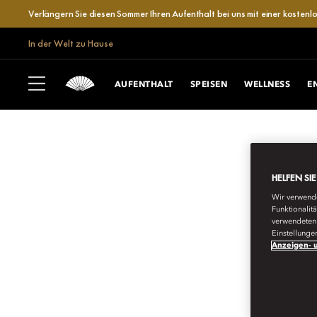
Verlängern Sie diesen Sommer Ihren Aufenthalt bei uns mit einer kosten
In der Welt zu Hause
AUFENTHALT
SPEISEN
WELLNESS
E
HELFEN SI
Wir verwende
Funktionalit
verwendeten 
Einstellunge
Anzeigen- u
MANDARIN ORIENTAL EXCLUSIVE JO
INVITATIONS TO 