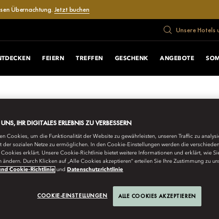
losen Übernachtung.
Jetzt buchen
Unsere Hotels 
NTDECKEN
FEIERN
TREFFEN
GESCHENK
ANGEBOTE
SOM
E UNS, IHR DIGITALES ERLEBNIS ZU VERBESSERN
n Cookies, um die Funktionalität der Website zu gewährleisten, unseren Traffic zu analys
ät der sozialen Netze zu ermöglichen. In den Cookie-Einstellungen werden die verschiede
Cookies erklärt. Unsere Cookie-Richtlinie bietet weitere Informationen und erklärt, wie Si
n ändern. Durch Klicken auf „Alle Cookies akzeptieren“ erteilen Sie Ihre Zustimmung zu un
nd Cookie-Richtlinie
und
Datenschutzrichtlinie
URNEYS
300-YEAR-OLD PRI
COOKIE-EINSTELLUNGEN
ALLE COOKIES AKZEPTIEREN