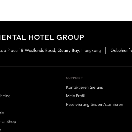
IENTAL HOTEL GROUP
aikoo Place 18 Westlands Road, Quarry Bay, Hongkong
Gebührenfr
SUPPORT
Kontaktieren Sie uns
heine
Mein Profil
Reservierung ändern/stornieren
tie
ntal Shop
m