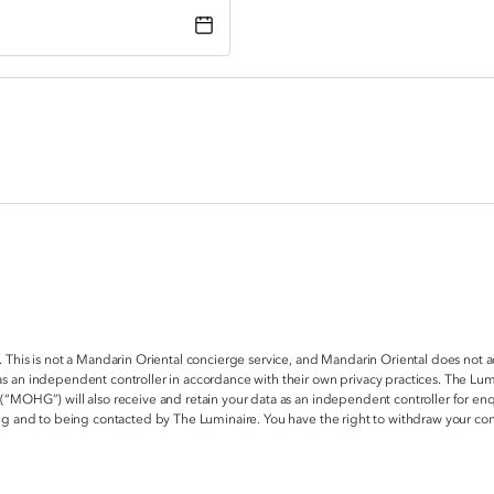
. This is not a Mandarin Oriental concierge service, and Mandarin Oriental does not 
s an independent controller in accordance with their own privacy practices. The Lum
 (“MOHG”) will also receive and retain your data as an independent controller for e
ring and to being contacted by The Luminaire. You have the right to withdraw your c