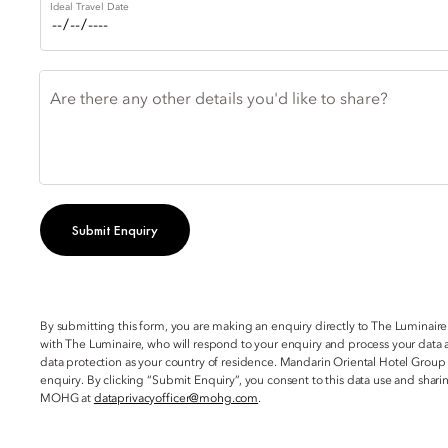
Ideal Travel Date
Are there any other details you'd like to share?
Submit Enquiry
By submitting this form, you are making an enquiry directly to The Luminaire
with The Luminaire, who will respond to your enquiry and process your data a
data protection as your country of residence. Mandarin Oriental Hotel Group
enquiry. By clicking “Submit Enquiry”, you consent to this data use and sha
MOHG at
dataprivacyofficer@mohg.com
.