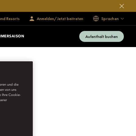
und Resorts
Anmelden/Jetzt beitreten
Sprachen
Aufenthalt buchen
MERSAISON
ieren und die
nen von uns
e Ihre Cookie-
serer
VATE CELLARS IN