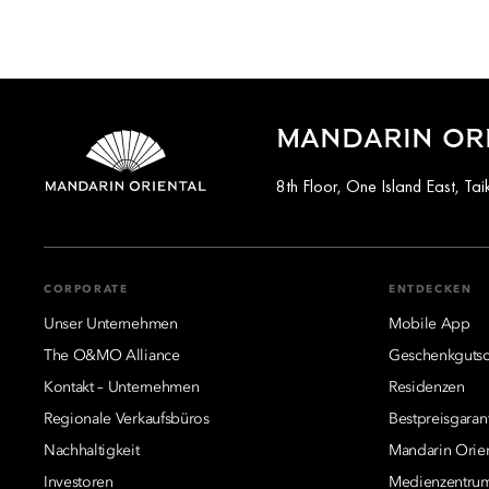
MANDARIN OR
8th Floor, One Island East, T
CORPORATE
ENTDECKEN
Unser Unternehmen
Mobile App
The O&MO Alliance
Geschenkgutsc
Kontakt – Unternehmen
Residenzen
Regionale Verkaufsbüros
Bestpreisgaran
Nachhaltigkeit
Mandarin Orie
Investoren
Medienzentru