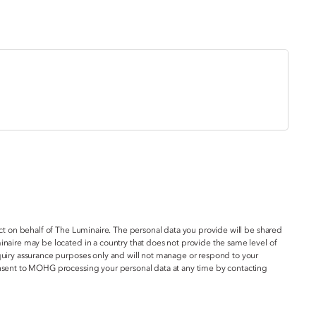
act on behalf of The Luminaire. The personal data you provide will be shared
inaire may be located in a country that does not provide the same level of
nquiry assurance purposes only and will not manage or respond to your
onsent to MOHG processing your personal data at any time by contacting