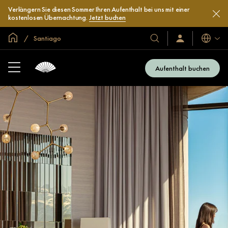
Verlängern Sie diesen Sommer Ihren Aufenthalt bei uns mit einer
kostenlosen Übernachtung.
Jetzt buchen
In der Welt zu Hause
Santiago
Sprache
Unsere
Anmelden/Jetzt
beitreten
Hotels
und
Aufenthalt buchen
Resorts