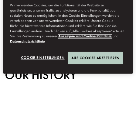
experiences that transform the ordinary to the exceptional and
Wir verwenden Cookies, um die Funktionalität der Website zu
guests to fans through its legendary service. The Group now
gewährleisten, unseren Traffic zu analysieren und die Funktionalität der
operates 46 hotels, 15 residences and 39 exceptional homes in 29
sozialen Netze zu ermöglichen. In den Cookie-Einstellungen werden die
countries and territories with many more projects under
verschiedenen von uns verwendeten Cookies erklärt. Unsere Cookie-
Richtlinie bietet weitere Informationen und erklärt, wie Sie Ihre Cookie-
development. Mandarin Oriental continues to drive its reputation as
Einstellungen ändern. Durch Klicken auf „Alle Cookies akzeptieren“ erteilen
an innovative leader in luxury hospitality, delivering sustainable
Sie Ihre Zustimmung zu unserer
Anzeigen- und Cookie-Richtlinie
und
growth over the long term. The Group is a member of the Jardine
Datenschutzrichtlinie
Matheson Group.
COOKIE-EINSTELLUNGEN
ALLE COOKIES AKZEPTIEREN
OUR HISTORY