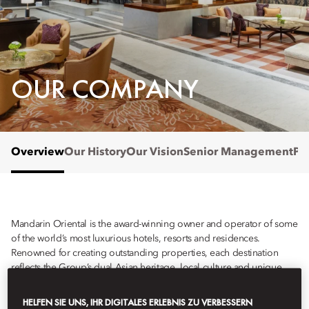
OUR COMPANY
Overview
Our History
Our Vision
Senior Management
Pu
Mandarin Oriental is the award-winning owner and operator of some
of the world’s most luxurious hotels, resorts and residences.
Renowned for creating outstanding properties, each destination
reflects the Group’s dual Asian heritage, local culture and unique
design. Driven by a passion for the exceptional, every day,
everywhere, the Group’s mission is to craft time enriching
HELFEN SIE UNS, IHR DIGITALES ERLEBNIS ZU VERBESSERN