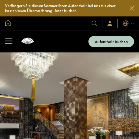
Verlängern Sie diesen Sommer Ihren Aufenthalt bei uns mit einer
kostenlosen Übernachtung.
Jetzt buchen
In der Welt zu Hause
Sprache
Unsere
Anmelden/Jetzt
beitreten
Hotels
und
Aufenthalt buchen
Resorts