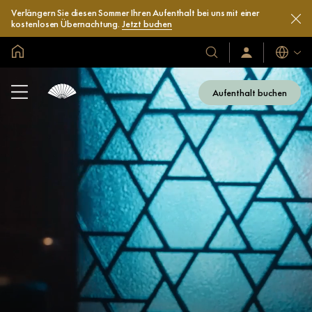
Verlängern Sie diesen Sommer Ihren Aufenthalt bei uns mit einer
kostenlosen Übernachtung.
Jetzt buchen
In der Welt zu Hause
Sprache
Unsere
Anmelden/Jetzt
beitreten
Hotels
und
Aufenthalt buchen
Resorts