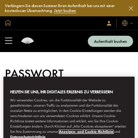
Verlängern Sie diesen Sommer Ihren Aufenthalt bei uns mit einer
kostenlosen Übernachtung.
Jetzt buchen
In der Welt zu Hause
Sprache
Anmelden/Jetzt
beitreten
Aufenthalt buchen
PASSWORT
ZURÜCKSETZEN
HELFEN SIE UNS, IHR DIGITALES ERLEBNIS ZU VERBESSERN
Ihr Passwort zurücksetzen
Wir verwenden Cookies, um die Funktionalität der Website zu
gewährleisten, unseren Traffic zu analysieren und die Funktionalität der
Passwort
sozialen Netze zu ermöglichen. In den Cookie-Einstellungen werden die
verschiedenen von uns verwendeten Cookies erklärt. Unsere Cookie-
Mitgliedsnummer oder E-Mail-Adresse
zurücksetzen
Richtlinie bietet weitere Informationen und erklärt, wie Sie Ihre Cookie-
Einstellungen ändern. Durch Klicken auf „Alle Cookies akzeptieren“ erteilen
Sie Ihre Zustimmung zu unserer
Anzeigen- und Cookie-Richtlinie
und
Datenschutzrichtlinie