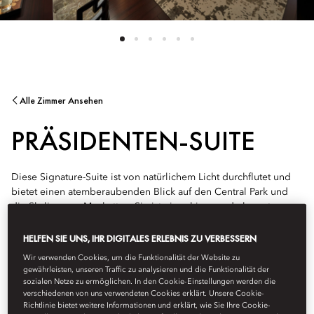
Alle Zimmer Ansehen
PRÄSIDENTEN-SUITE
Diese Signature-Suite ist von natürlichem Licht durchflutet und
bietet einen atemberaubenden Blick auf den Central Park und
die Skyline von Manhattan. Sie ist ein ruhiger und eleganter
Rückzugsort inmitten der Stadt. Durchdacht gestaltet mit
ausgewählten zeitgenössischen und warmen Holzoberflächen
HELFEN SIE UNS, IHR DIGITALES ERLEBNIS ZU VERBESSERN
bietet sie eine niveauvolle Oase, in der die Gäste sich
Wir verwenden Cookies, um die Funktionalität der Website zu
entspannen, unterhalten und die Stadt von einem privilegierten
gewährleisten, unseren Traffic zu analysieren und die Funktionalität der
Aussichtspunkt genießen können, während sich das Licht von
sozialen Netze zu ermöglichen. In den Cookie-Einstellungen werden die
verschiedenen von uns verwendeten Cookies erklärt. Unsere Cookie-
Sonnenaufgang bis Sonnenuntergang verändert.
Richtlinie bietet weitere Informationen und erklärt, wie Sie Ihre Cookie-