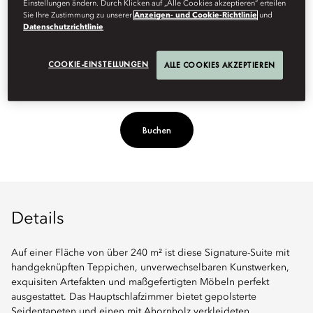
Einstellungen ändern. Durch Klicken auf „Alle Cookies akzeptieren“ erteilen
Sie Ihre Zustimmung zu unserer
Anzeigen- und Cookie-Richtlinie
und
Datenschutzrichtlinie
Be
COOKIE-EINSTELLUNGEN
ALLE COOKIES AKZEPTIEREN
Buchen
Details
Auf einer Fläche von über 240 m² ist diese Signature-Suite mit
handgeknüpften Teppichen, unverwechselbaren Kunstwerken,
exquisiten Artefakten und maßgefertigten Möbeln perfekt
ausgestattet. Das Hauptschlafzimmer bietet gepolsterte
Seidentapeten und einen mit Ahornholz verkleideten,