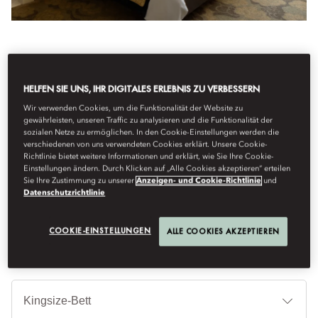
Alle Zimmer Ansehen
HELFEN SIE UNS, IHR DIGITALES ERLEBNIS ZU VERBESSERN
KINGSIZE-BETT UND
Wir verwenden Cookies, um die Funktionalität der Website zu
gewährleisten, unseren Traffic zu analysieren und die Funktionalität der
sozialen Netze zu ermöglichen. In den Cookie-Einstellungen werden die
BLICK AUF DIE SKYLINE
verschiedenen von uns verwendeten Cookies erklärt. Unsere Cookie-
Richtlinie bietet weitere Informationen und erklärt, wie Sie Ihre Cookie-
Einstellungen ändern. Durch Klicken auf „Alle Cookies akzeptieren“ erteilen
Sie Ihre Zustimmung zu unserer
Anzeigen- und Cookie-Richtlinie
und
Spektakuläre Blicke auf die Skyline von Manhattan von diesen
Datenschutzrichtlinie
eleganten Zimmern auf der 40./43. Etage.
COOKIE-EINSTELLUNGEN
ALLE COOKIES AKZEPTIEREN
Be