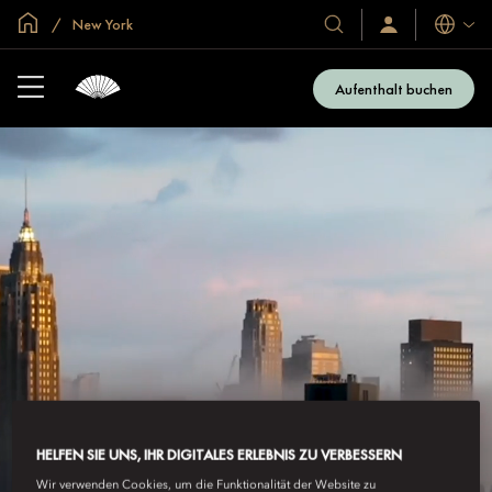
In der Welt zu Hause
New York
Sprache
Unsere
Anmelden/Jetzt
beitreten
Hotels
und
Aufenthalt buchen
Resorts
HELFEN SIE UNS, IHR DIGITALES ERLEBNIS ZU VERBESSERN
Wir verwenden Cookies, um die Funktionalität der Website zu