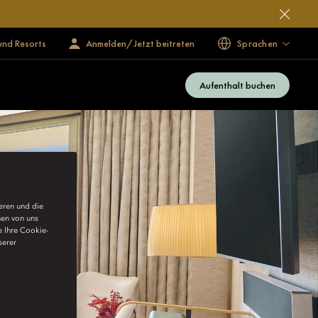
und Resorts
Anmelden/Jetzt beitreten
Sprachen
Aufenthalt buchen
ieren und die
nen von uns
e Ihre Cookie-
serer