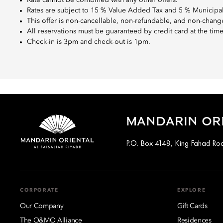
Rate cannot be combined with any other offers.
Rates are subject to 15 % Value Added Tax and 5 % Municipal
This offer is non-cancellable, non-refundable, and non-chang
All reservations must be guaranteed by credit card at the tim
Check-in is 3pm and check-out is 1pm.
MANDARIN ORI
P.O. Box 4148, King Fahad Roa
CORPORATE
EXPLORE
Our Company
Gift Cards
The O&MO Alliance
Residences