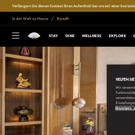
Verlängern Sie diesen Sommer Ihren Aufenthalt bei uns mit einer kosten
In der Welt zu Hause
Riyadh
STAY
DINE
WELLNESS
EXPLORE
HELFEN SI
Wir verwende
Funktionalit
verwendeten 
Einstellunge
Anzeigen- u