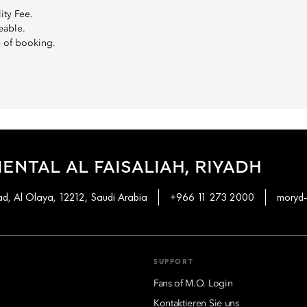
ity Fee.
eable.
e of booking.
ENTAL AL FAISALIAH, RIYADH
d, Al Olaya, 12212, Saudi Arabia
+966 11 273 2000
moryd-
SUPPORT
Fans of M.O. Login
Kontaktieren Sie uns