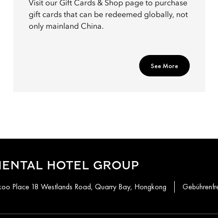
Visit our Gift Cards & Shop page to purchase
gift cards that can be redeemed globally, not
only mainland China.
See More
IENTAL HOTEL GROUP
aikoo Place 18 Westlands Road, Quarry Bay, Hongkong
Gebührenfr