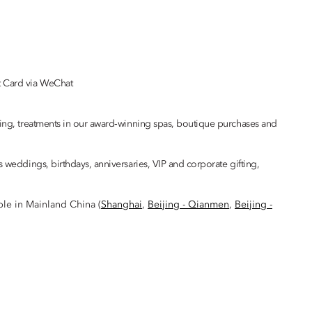
t Card via WeChat
ining, treatments in our award‑winning spas, boutique purchases and
s weddings, birthdays, anniversaries, VIP and corporate gifting,
able in Mainland China (
Shanghai
,
Beijing - Qianmen
,
Beijing -