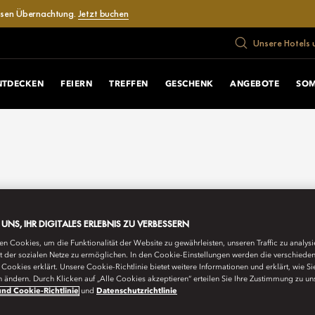
losen Übernachtung.
Jetzt buchen
Unsere Hotels 
NTDECKEN
FEIERN
TREFFEN
GESCHENK
ANGEBOTE
SOM
E UNS, IHR DIGITALES ERLEBNIS ZU VERBESSERN
n Cookies, um die Funktionalität der Website zu gewährleisten, unseren Traffic zu analys
ät der sozialen Netze zu ermöglichen. In den Cookie-Einstellungen werden die verschiede
Cookies erklärt. Unsere Cookie-Richtlinie bietet weitere Informationen und erklärt, wie Si
n ändern. Durch Klicken auf „Alle Cookies akzeptieren“ erteilen Sie Ihre Zustimmung zu un
nd Cookie-Richtlinie
und
Datenschutzrichtlinie