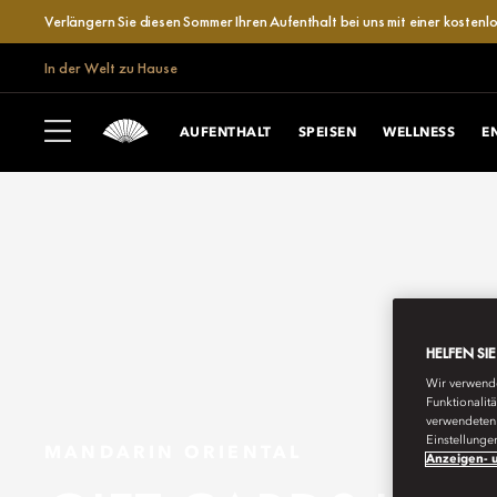
Verlängern Sie diesen Sommer Ihren Aufenthalt bei uns mit einer kosten
In der Welt zu Hause
AUFENTHALT
SPEISEN
WELLNESS
E
HELFEN SI
Wir verwende
Funktionalit
verwendeten 
Einstellunge
MANDARIN ORIENTAL
Anzeigen- u