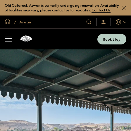
Old Cataract, Aswan is currently undergoing renovation. Availability
of facilities may vary; please contact us for updates.
Contact Us
Inicio
Aswan
Idiomas
Nuestros
Iniciar
sesión
hoteles
/
y
Unirse
Book Stay
ahora
resorts