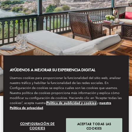
OLD CATARACT, ASWAN
AYÚDENOS A MEJORAR SU EXPERIENCIA DIGITAL
OFFERS
Usamos cookies para proporcionar la funcionalidad del sitio web, analizar
nuestro tráfico y habilitar la funcionalidad de las redes sociales. En
Configuración de cookies se explica cuáles son las cookies que usamos.
Nuestra política de cookies proporciona más información y explica cómo
modificar su configuración de cookies. Haciendo clic en “Aceptar todas las
cookies”, acepta nuestra
Política de publicidad y cookies
y
nuestra
Enjoy flexibility in your travel and
Política de privacidad
.
treat yourself with one of our
CONFIGURACIÓN DE
ACEPTAR TODAS LAS
enticing packages below at Old
COOKIES
COOKIES