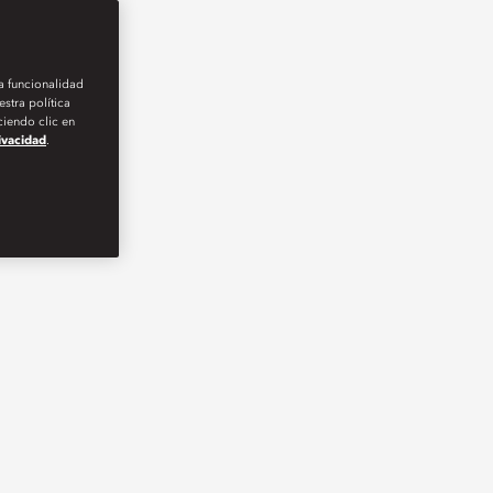
la funcionalidad
stra política
iendo clic en
rivacidad
.