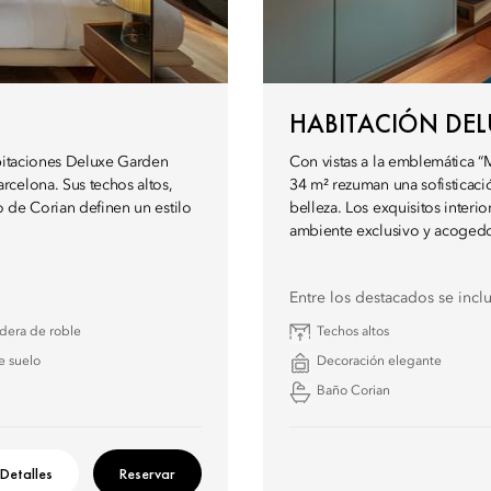
HABITACIÓN DEL
habitaciones Deluxe Garden
Con vistas a la emblemática “
rcelona. Sus techos altos,
34 m² rezuman una sofisticaci
o de Corian definen un estilo
belleza. Los exquisitos inter
ambiente exclusivo y acogedor
Entre los destacados se incl
dera de roble
Techos altos
e suelo
Decoración elegante
Baño Corian
Detalles
Reservar