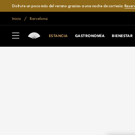
Disfrute un poco más del verano gracias a una noche de cortesía.
Reser
Inicio
Barcelona
ESTANCIA
GASTRONOMÍA
BIENESTAR