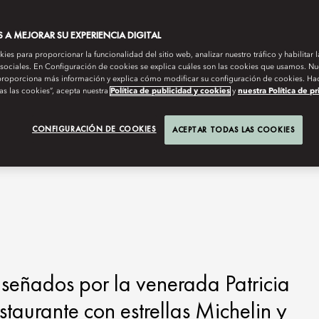
A MEJORAR SU EXPERIENCIA DIGITAL
es para proporcionar la funcionalidad del sitio web, analizar nuestro tráfico y habilitar 
 sociales. En Configuración de cookies se explica cuáles son las cookies que usamos. Nue
roporciona más información y explica cómo modificar su configuración de cookies. Hac
as las cookies”, acepta nuestra
Política de publicidad y cookies
y
nuestra Política de p
CONFIGURACIÓN DE COOKIES
ACEPTAR TODAS LAS COOKIES
señados por la venerada Patricia
staurante con estrellas Michelin y