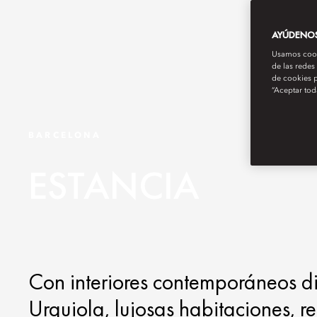
AYÚDENOS 
Usamos cooki
de las redes
de cookies p
“Aceptar tod
BARCELONA
ESTANCIA
Con interiores contemporáneos di
Urquiola, lujosas habitaciones, re