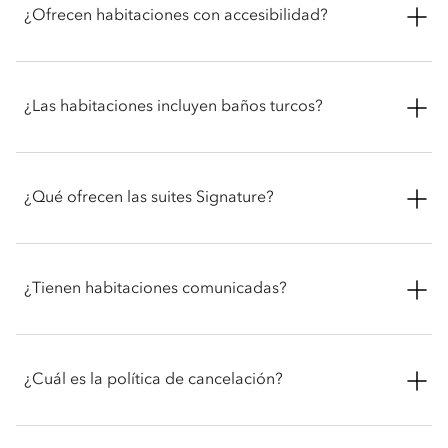
¿Ofrecen habitaciones con accesibilidad?
Nuestra habitación Superior está diseñada con características
de accesibilidad, como barras de apoyo en el baño, una
¿Las habitaciones incluyen baños turcos?
regadera de efecto lluvia con un banco, y puertas y timbres
adaptados. También hay ascensores accesibles para facilitar el
movimiento por todo el hotel.
Algunas de nuestras suites Signature incluyen duchas de baño
turco en la habitación. Por favor, informe a la recepción en el
¿Qué ofrecen las suites Signature?
momento de la reserva si desea que esta característica esté
incluida en su estancia.
Las suites Signature ofrecen interiores amplios y elegantes
con sala de estar y comedor en ambientes separados, para
¿Tienen habitaciones comunicadas?
crear una sofisticada experiencia hogareña. Muchas también
incluyen terrazas privadas con hermosas vistas y lujosos
baños, algunos con regaderas en baño turco para mayor
El hotel ofrece opciones de habitaciones comunicadas,
comodidad.
ideales para familias o grupos grandes que viajan juntos. Por
¿Cuál es la política de cancelación?
favor, contacte con la recepción con antelación para organizar
esto durante su estadía.
Las políticas de cancelación en Mandarin Oriental, Geneva