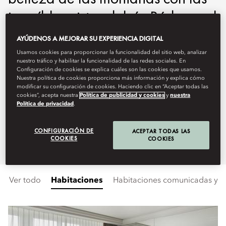
increíbles vistas del río Ródano, el
hotel de cinco estrellas Mandarin
AYÚDENOS A MEJORAR SU EXPERIENCIA DIGITAL
Oriental, Geneva rezuma
Usamos cookies para proporcionar la funcionalidad del sitio web, analizar
nuestro tráfico y habilitar la funcionalidad de las redes sociales. En
moderna hospitalidad suiza. El
Configuración de cookies se explica cuáles son las cookies que usamos.
Nuestra política de cookies proporciona más información y explica cómo
modificar su configuración de cookies. Haciendo clic en “Aceptar todas las
hotel combina lujo, estilo y un
cookies”, acepta nuestra
Política de publicidad y cookies
y
nuestra
Política de privacidad
.
servicio inmejorable, por lo que
es el retiro perfecto de ciudad.
CONFIGURACIÓN DE
ACEPTAR TODAS LAS
COOKIES
COOKIES
Ver todo
Habitaciones
Habitaciones comunicadas y fa