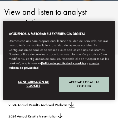
View and listen to analyst
presentations.
AYÚDENOS A MEJORAR SU EXPERIENCIA DIGITAL
Usamos cookies para proporcionar la funcionalidad del sitio web, analizar
nuestro tráfico y habilitar la funcionalidad de las redes sociales. En
Comprar una tarjeta regalo
Condiciones de uso
Mi tarje
Configuración de cookies se explica cuáles son las cookies que usamos.
Nuestra política de cookies proporciona más información y explica cómo
modificar su configuración de cookies. Haciendo clic en “Aceptar todas las
cookies”, acepta nuestra
Política de publicidad y cookies
y
nuestra
ANNUAL RESULTS
Política de privacidad
.
CONFIGURACIÓN DE
ACEPTAR TODAS LAS
COOKIES
COOKIES
2024
2024 Annual Results Archived Webcast
2024 Annual Results Presentation