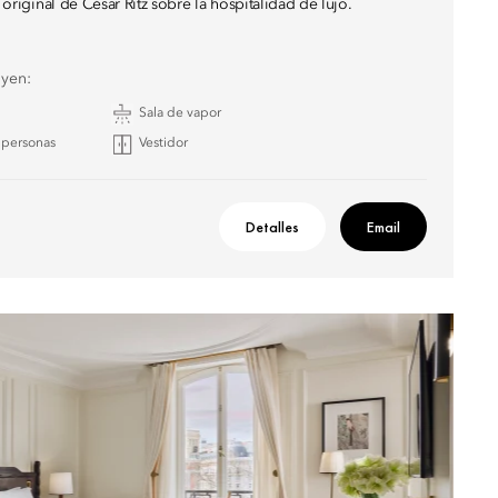
n original de César Ritz sobre la hospitalidad de lujo.
uyen:
Sala de vapor
 personas
Vestidor
Detalles
Email