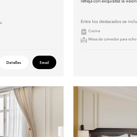
refleja con exquisitez la visió
Entre los destacados se incl
as
Cocina
Mesa de comedor para ocho
Detalles
Email