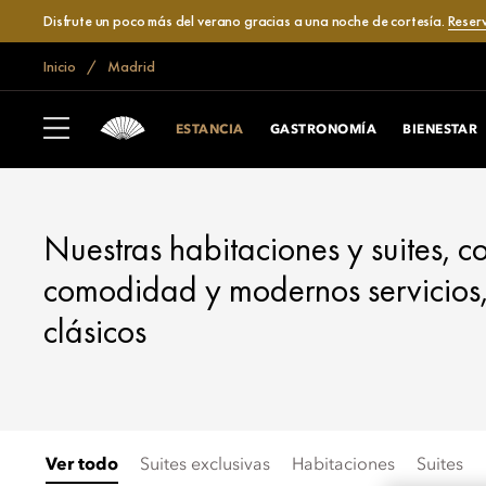
Disfrute un poco más del verano gracias a una noche de cortesía.
Reser
Inicio
Madrid
MADRID
ESTANCIA
ESTANCIA
GASTRONOMÍA
BIENESTAR
Nuestras habitaciones y suites, 
comodidad y modernos servicios,
clásicos
Ver todo
Suites exclusivas
Habitaciones
Suites