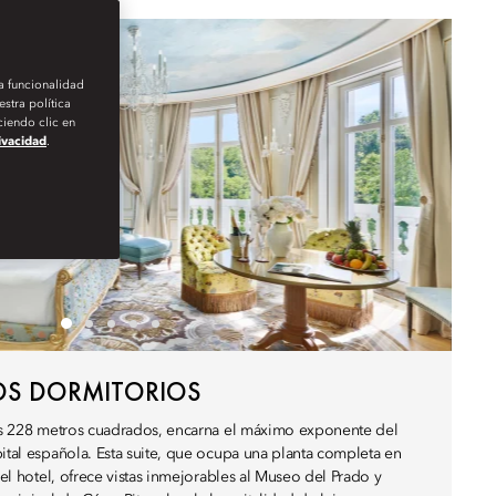
la funcionalidad
stra política
iendo clic en
rivacidad
.
DOS DORMITORIOS
sus 228 metros cuadrados, encarna el máximo exponente del
pital española. Esta suite, que ocupa una planta completa en
 del hotel, ofrece vistas inmejorables al Museo del Prado y