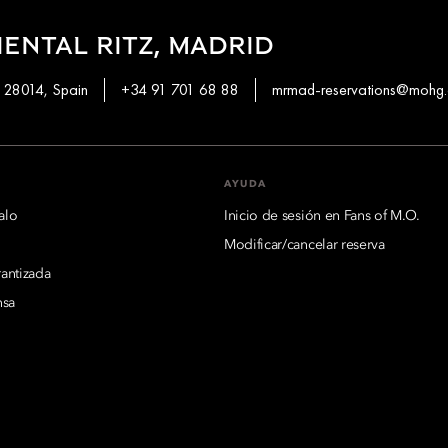
ENTAL RITZ, MADRID
, 28014, Spain
+34 91 701 68 88
mrmad-reservations@mohg
AYUDA
alo
Inicio de sesión en Fans of M.O.
Modificar/cancelar reserva
rantizada
nsa