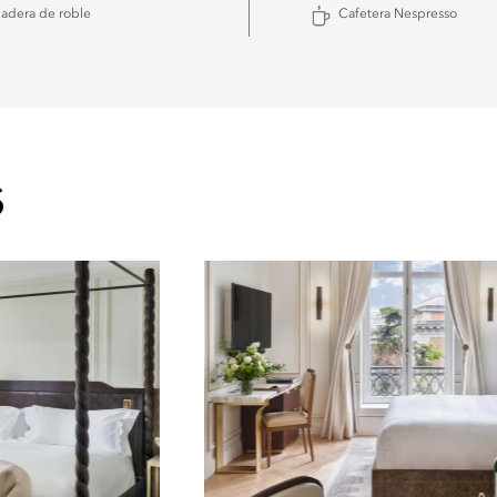
adera de roble
Cafetera Nespresso
S