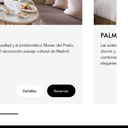
PALM CO
 Lealtad y al emblemático Museo del Prado,
Las suites Palm
 el reconocido paisaje cultural de Madrid.
dormir y descan
combinando a la
elegantes, regal
Detalles
Reservar