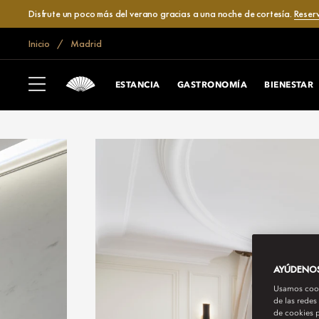
Disfrute un poco más del verano gracias a una noche de cortesía.
Reser
Inicio
Madrid
ESTANCIA
GASTRONOMÍA
BIENESTAR
AYÚDENOS 
Usamos cooki
de las redes
de cookies p