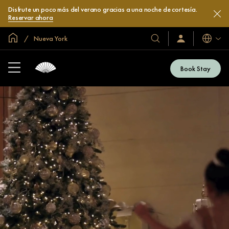
Disfrute un poco más del verano gracias a una noche de cortesía.
Reservar ahora
Inicio
Nueva York
Idiomas
Nuestros
Iniciar
sesión
hoteles
/
y
Unirse
Book Stay
ahora
resorts