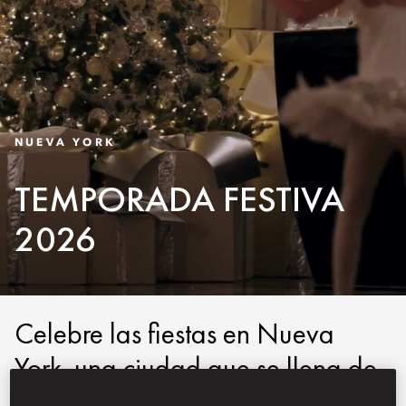
NUEVA YORK
TEMPORADA FESTIVA
2026
Celebre las fiestas en Nueva
York, una ciudad que se llena de
magia y ambiente festivo.