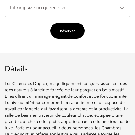
Ty
de
lit
Réserver
Détails
Les Chambres Duplex, magnifiquement conçues, associent des
tons naturels à la teinte foncée de leur parquet en bois massif.
Elles offrent un mariage élégant de confort et de fonctionnalité.
Le niveau inférieur comprend un salon intime et un espace de
travail confortable qui favorisent la détente et la productivité. La
salle de bains en travertin de couleur chaude, équipée d’une
grande douche à effet pluie, apporte quant à elle une touche de
luxe. Parfaites pour accueillir deux personnes, les Chambres
Duplex sont un refuge sophistiqué qui s’adapte à toutes les