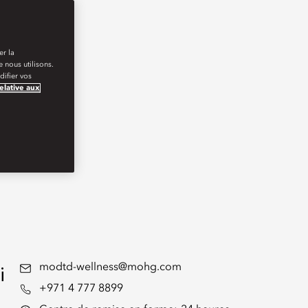
er la
 nous utilisons.
ifier vos
relative aux
i
modtd-wellness@mohg.com
+971 4 777 8899