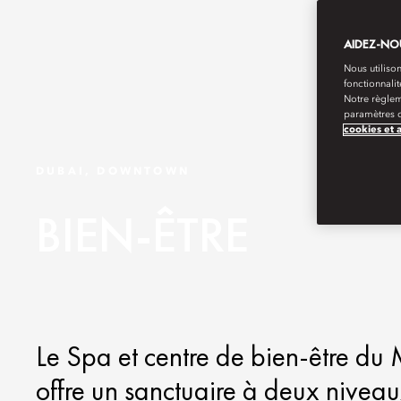
AIDEZ-NOU
Nous utilison
fonctionnali
Notre règlem
paramètres d
cookies et 
DUBAI, DOWNTOWN
BIEN-ÊTRE
Le Spa et centre de bien-être d
offre un sanctuaire à deux niveaux