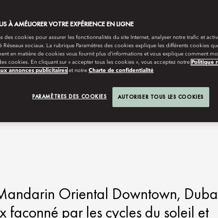
S À AMÉLIORER VOTRE EXPÉRIENCE EN LIGNE
s des cookies pour assurer les fonctionnalités du site Internet, analyser notre trafic et activ
té Réseaux sociaux. La rubrique Paramètres des cookies explique les différents cookies que
ent en matière de cookies vous fournit plus d’informations et vous explique comment mod
es cookies. En cliquant sur « accepter tous les cookies », vous acceptez notre
Politique 
aux annonces publicitaires
et notre
Charte de confidentialité
PARAMÈTRES DES COOKIES
AUTORISER TOUS LES COOKIES
u Mandarin Oriental Downtown, Duba
 façonné par les cycles du soleil et