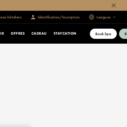
exes hôteliers
Identification/Inscription
Langues
Book Spa
R
IE
OFFRES
CADEAU
STAYCATION