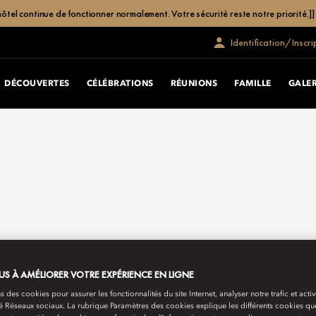
hôtel continue de fonctionner normalement. Votre sécurité reste notre priorité.]]
Identification/Inscri
DÉCOUVERTES
CÉLÉBRATIONS
RÉUNIONS
FAMILLE
GALER
S À AMÉLIORER VOTRE EXPÉRIENCE EN LIGNE
s des cookies pour assurer les fonctionnalités du site Internet, analyser notre trafic et activ
té Réseaux sociaux. La rubrique Paramètres des cookies explique les différents cookies que