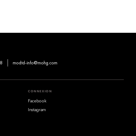
88
modtd-info@mohg.com
CONNEXION
Facebook
Instagram