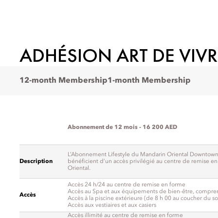
ADHÉSION ART DE VIVR
12-month Membership
1-month Membership
Abonnement de 12 mois - 16 200 AED
L’Abonnement Lifestyle du Mandarin Oriental Downtown,
Description
bénéficient d’un accès privilégié au centre de remise en
Oriental.
Accès 24 h/24 au centre de remise en forme
Accès au Spa et aux équipements de bien-être, comprena
Accès
Accès à la piscine extérieure (de 8 h 00 au coucher du sol
Accès aux vestiaires et aux casiers
Accès illimité au centre de remise en forme