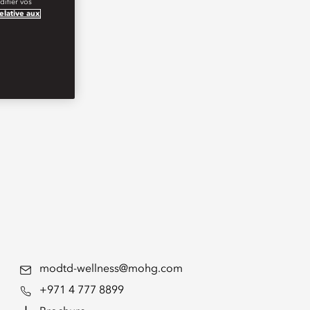
ifier vos
relative aux
modtd-wellness@mohg.com
+971 4 777 8899