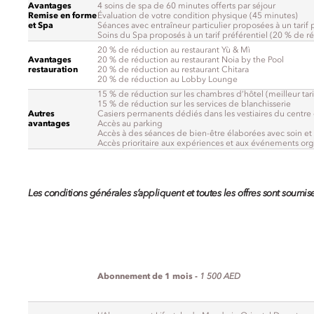
Avantages
4 soins de spa de 60 minutes offerts par séjour
Remise en forme
Évaluation de votre condition physique (45 minutes)
et Spa
Séances avec entraîneur particulier proposées à un tarif 
Soins du Spa proposés à un tarif préférentiel (20 % de r
20 % de réduction au restaurant Yù & Mì
Avantages
20 % de réduction au restaurant Noia by the Pool
restauration
20 % de réduction au restaurant Chitara
20 % de réduction au Lobby Lounge
15 % de réduction sur les chambres d’hôtel (meilleur tari
15 % de réduction sur les services de blanchisserie
Autres
Casiers permanents dédiés dans les vestiaires du centr
avantages
Accès au parking
Accès à des séances de bien-être élaborées avec soin et à
Accès prioritaire aux expériences et aux événements orga
Les conditions générales s’appliquent et toutes les offres sont soumise
Abonnement de 1 mois -
1 500 AED