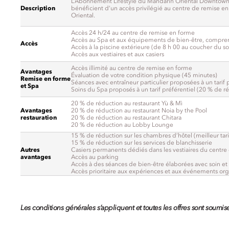
L’Abonnement Lifestyle du Mandarin Oriental Downtown,
Description
bénéficient d’un accès privilégié au centre de remise en
Oriental.
Accès 24 h/24 au centre de remise en forme
Accès au Spa et aux équipements de bien-être, comprena
Accès
Accès à la piscine extérieure (de 8 h 00 au coucher du sol
Accès aux vestiaires et aux casiers
Accès illimité au centre de remise en forme
Avantages
Évaluation de votre condition physique (45 minutes)
Remise en forme
Séances avec entraîneur particulier proposées à un tarif 
et Spa
Soins du Spa proposés à un tarif préférentiel (20 % de r
20 % de réduction au restaurant Yù & Mì
Avantages
20 % de réduction au restaurant Noia by the Pool
restauration
20 % de réduction au restaurant Chitara
20 % de réduction au Lobby Lounge
15 % de réduction sur les chambres d’hôtel (meilleur tari
15 % de réduction sur les services de blanchisserie
Autres
Casiers permanents dédiés dans les vestiaires du centr
avantages
Accès au parking
Accès à des séances de bien-être élaborées avec soin et à
Accès prioritaire aux expériences et aux événements orga
Les conditions générales s’appliquent et toutes les offres sont soumise