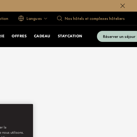
ption
Langues
Nos hôtels et complexes hôteliers
Réserver un séjour
IE
OFFRES
CADEAU
STAYCATION
er la
 nous utilisons.