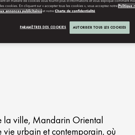
ent en matière de cookies vous fournit plus d’informations et vous explique comment mod
es cookies. En cliquant sur « accepter tous les cookies », vous acceptez notre
Politique 
aux annonces publicitaires
et notre
Charte de confidentialité
PARAMÈTRES DES COOKIES
AUTORISER TOUS LES COOKIES
la ville, Mandarin Oriental
 vie urbain et contemporain, où