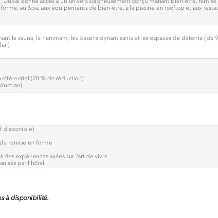
 Dubai donne accès à un univers soigneusement conçu mariant bien-être, remise 
 forme, au Spa, aux équipements de bien-être, à la piscine en rooftop et aux resta
nt le sauna, le hammam, les bassins dynamisants et les espaces de détente (de 9
eil)
préférentiel (20 % de réduction)
éduction)
f disponible)
e de remise en forme
 des expériences axées sur l’art de vivre
nisés par l’hôtel
s à disponibilité.