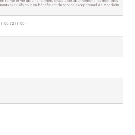
en forme et vie urbaine raffinée. Grâce à cet abonnement, les membres
urants exclusifs, tout en bénéficiant du service exceptionnel de Mandarin
 h 00 à 21 h 00)