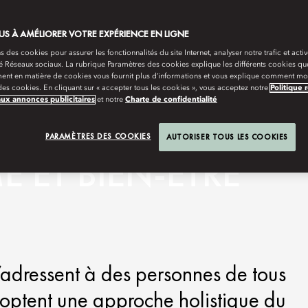
S À AMÉLIORER VOTRE EXPÉRIENCE EN LIGNE
s des cookies pour assurer les fonctionnalités du site Internet, analyser notre trafic et activ
té Réseaux sociaux. La rubrique Paramètres des cookies explique les différents cookies que
ent en matière de cookies vous fournit plus d’informations et vous explique comment mod
es cookies. En cliquant sur « accepter tous les cookies », vous acceptez notre
Politique 
aux annonces publicitaires
et notre
Charte de confidentialité
PARAMÈTRES DES COOKIES
AUTORISER TOUS LES COOKIES
 ET BIEN-ÊTRE
adressent à des personnes de tous
doptent une approche holistique du