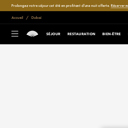
Prolongez votre séjour cet été en profitant d’une nuit offerte.
Réserver 
Accueil
Dubaï
SÉJOUR
RESTAURATION
BIEN-ÊTRE