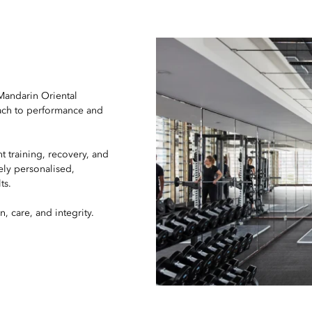
Mandarin Oriental
oach to performance and
t training, recovery, and
rely personalised,
ts.
 care, and integrity.