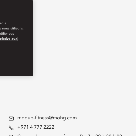
er la
 nous utilisons.
ifier vos
relative aux
modub-fitness@mohg.com
+971 4 777 2222