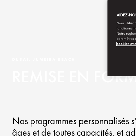
AIDEZ-NOU
Nous utilison
fonctionnali
Notre règlem
paramètres d
cookies et 
DUBAI, JUMEIRA BEACH
REMISE EN FORME
Nos programmes personnalisés s’
âges et de toutes capacités, et a