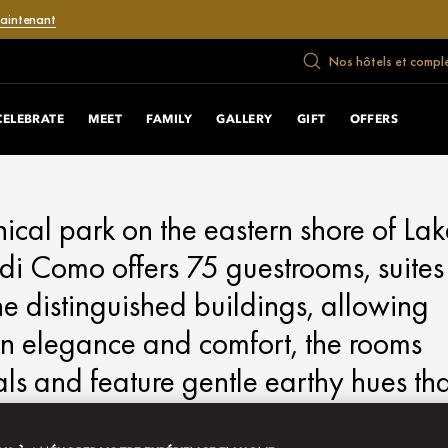
maintenant
Nos hôtels et compl
CELEBRATE
MEET
FAMILY
GALLERY
GIFT
OFFERS
ical park on the eastern shore of Lak
i Como offers 75 guestrooms, suites
ne distinguished buildings, allowing
ian elegance and comfort, the rooms
als and feature gentle earthy hues tha