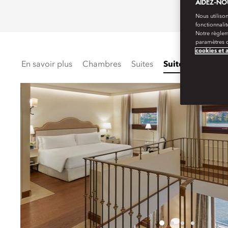
AIDEZ-NOU
Nous utilison
fonctionnali
Notre règlem
paramètres d
cookies et 
En savoir plus
Chambres
Suites
Suites Specialit