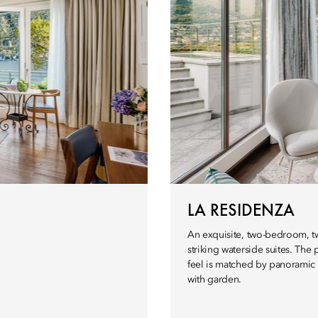
LA RESIDENZA
An exquisite, two-bedroom, t
striking waterside suites. The
feel is matched by panoramic v
with garden.