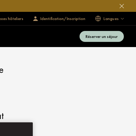
exes hôteliers
Identification/Inscription
Langues
Réserver un séjour
e
t