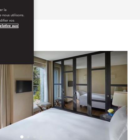
er la
 nous utilisons.
ifier vos
relative aux