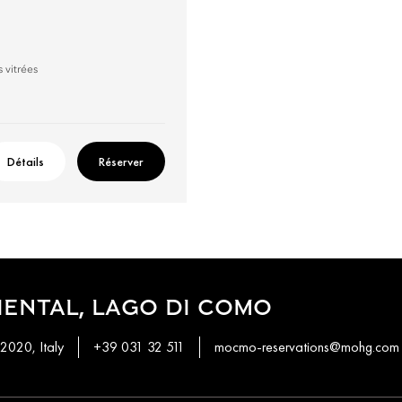
 vitrées
Détails
Réserver
ENTAL, LAGO DI COMO
2020, Italy
+39 031 32 511
mocmo-reservations@mohg.com