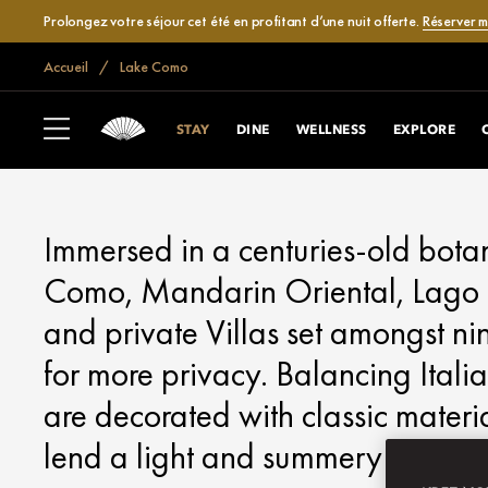
Prolongez votre séjour cet été en profitant d’une nuit offerte.
Réserver 
Accueil
Lake Como
LAKE COMO
STAY
STAY
DINE
WELLNESS
EXPLORE
Immersed in a centuries-old botan
Como, Mandarin Oriental, Lago d
and private Villas set amongst ni
for more privacy. Balancing Ital
are decorated with classic materi
lend a light and summery feel.