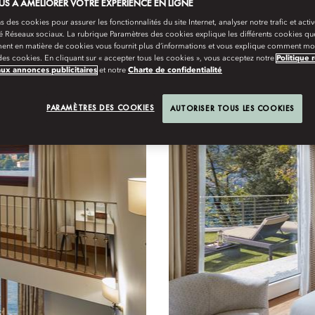
S À AMÉLIORER VOTRE EXPÉRIENCE EN LIGNE
s des cookies pour assurer les fonctionnalités du site Internet, analyser notre trafic et activ
té Réseaux sociaux. La rubrique Paramètres des cookies explique les différents cookies que
ent en matière de cookies vous fournit plus d’informations et vous explique comment mod
es cookies. En cliquant sur « accepter tous les cookies », vous acceptez notre
Politique 
aux annonces publicitaires
et notre
Charte de confidentialité
y
Famille
Villas
PARAMÈTRES DES COOKIES
AUTORISER TOUS LES COOKIES