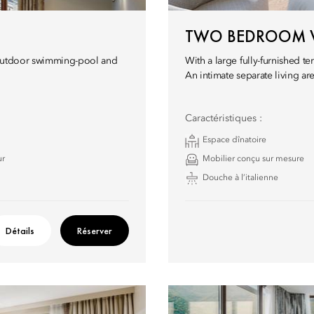
TWO BEDROOM V
ng outdoor swimming-pool and
With a large fully-furnished t
An intimate separate living a
Caractéristiques :
Espace dînatoire
ur
Mobilier conçu sur mesure
Douche à l’italienne
Détails
Réserver