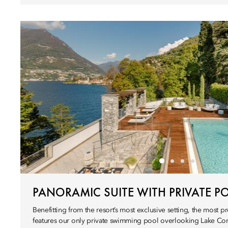
PANORAMIC SUITE WITH PRIVATE P
Benefitting from the resort’s most exclusive setting, the most p
features our only private swimming pool overlooking Lake C