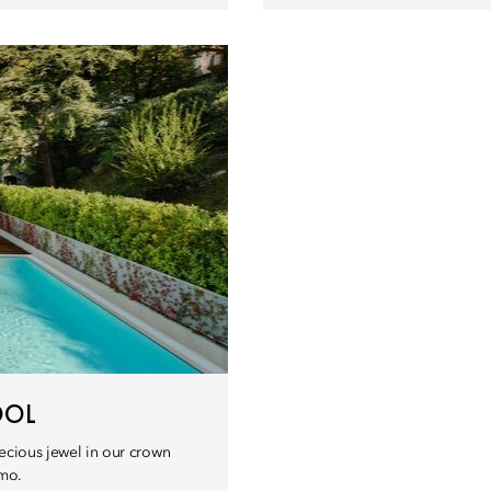
OOL
recious jewel in our crown
omo.