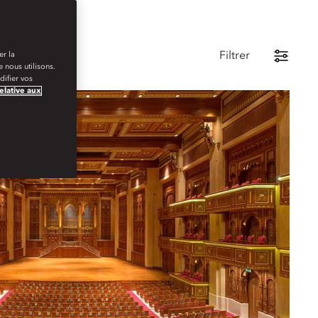
Filtrer
er la
 nous utilisons.
ifier vos
relative aux