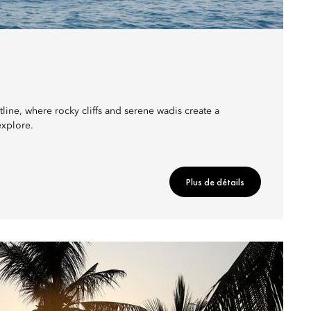
ine, where rocky cliffs and serene wadis create a
explore.
Plus de détails