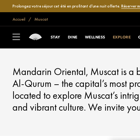
Prolongez votre séjour cet été en profitant d’une nuit offerte.
Réserver 
Accueil
Muscat
MUSCAT
EXPLORE
STAY
DINE
WELLNESS
EXPLORE
Mandarin Oriental, Muscat is a b
Al-Qurum – the capital’s most pro
located to explore Muscat’s intrig
and vibrant culture. We invite yo