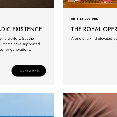
ARTS ET CULTURE
DIC EXISTENCE
THE ROYAL OPE
therworldly. But the
A one-of-a-kind elevated op
sultanate have supported
es for generations.
Plus de détails