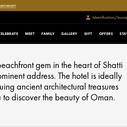
maintenant
Identification/Inscri
CELEBRATE
MEET
FAMILY
GALLERY
GIFT
OFFERS
STA
eachfront gem in the heart of Shatti
minent address. The hotel is ideally
uing ancient architectural treasures
u to discover the beauty of Oman.