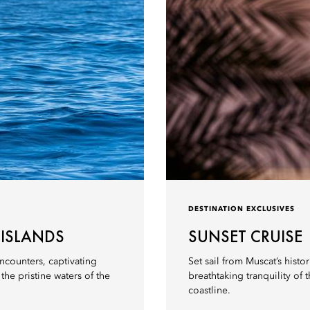
DESTINATION EXCLUSIVES
 ISLANDS
SUNSET CRUISE
ncounters, captivating
Set sail from Muscat’s histo
he pristine waters of the
breathtaking tranquility o
coastline.