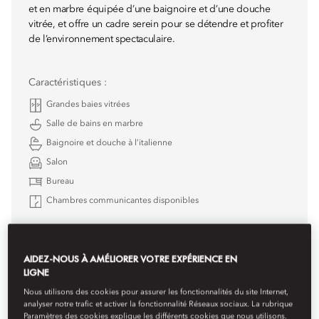
et en marbre équipée d’une baignoire et d’une douche
vitrée, et offre un cadre serein pour se détendre et profiter
de l’environnement spectaculaire.
Caractéristiques :
Grandes baies vitrées
Salle de bains en marbre
Baignoire et douche à l’italienne
Salon
Bureau
Chambres communicantes disponibles
Détails
Réserver
AIDEZ-NOUS À AMÉLIORER VOTRE EXPÉRIENCE EN
LIGNE
Nous utilisons des cookies pour assurer les fonctionnalités du site Internet,
analyser notre trafic et activer la fonctionnalité Réseaux sociaux. La rubrique
Paramètres des cookies explique les différents cookies que nous utilisons.