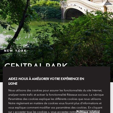
NEW YORK
CENTRAL PARK
AIDEZ-NOUS À AMÉLIORER VOTRE EXPÉRIENCE EN
LIGNE
Découvrez la sérénité au cœur
Nous utilisons des cookies pour assurer les fonctionnalités du site Internet,
analyser notre trafic et activer la fonctionnalité Réseaux sociaux. La rubrique
même de New York, à Central
Paramètres des cookies explique les différents cookies que nous utilisons.
Notre règlement en matière de cookies vous fournit plus d’informations et
vous explique comment modifier vos paramètres des cookies. En cliquant
Park, où des paysages luxuriants
sur « accepter tous les cookies », vous acceptez notre
Politique relative