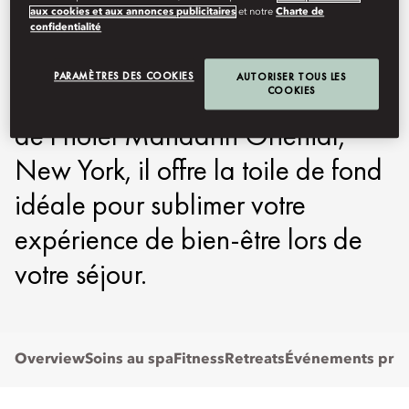
aux cookies et aux annonces publicitaires
et notre
Charte de
vous invitent à la détente et au
confidentialité
lâcher-prise dans un cadre urbain
PARAMÈTRES DES COOKIES
AUTORISER TOUS LES
enchanteur. Situé à deux minutes
COOKIES
de l’hôtel Mandarin Oriental,
New York, il offre la toile de fond
idéale pour sublimer votre
expérience de bien-être lors de
votre séjour.
Overview
Soins au spa
Fitness
Retreats
Événements priv