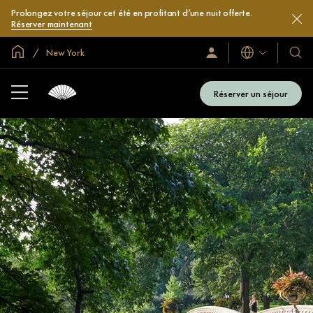
Prolongez votre séjour cet été en profitant d’une nuit offerte.
Réserver maintenant
Accueil
New York
Langues
Identification/Inscription
Nos
hôtel
et
Réserver un séjour
compl
hôteli