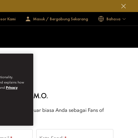
esor Kami
Masuk / Bergabung Sekarang
Bahasa
s
ionality.
darin
and explains how
ental
and
Privacy
 FANS OF M.O.
ukan momen luar biasa Anda sebagai Fans of
ARIN