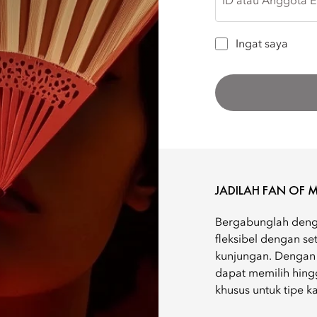
ID atau Anggota E
ADALAH
ORIE
Ingat saya
FANS
OF
M.O.
JADILAH
JADILAH FAN OF M
FAN
Bergabunglah deng
fleksibel dengan se
OF
kunjungan. Dengan
dapat memilih hing
M.O.
khusus untuk tipe k