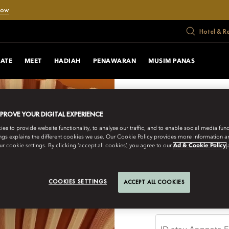
Now
Hotel & R
RATE
MEET
HADIAH
PENAWARAN
MUSIM PANAS
MPROVE YOUR DIGITAL EXPERIENCE
Fan
of
s to provide website functionality, to analyse our traffic, and to enable social media funct
Man
ngs explains the different cookies we use. Our Cookie Policy provides more information 
Ori
FANS
r cookie settings. By clicking ‘accept all cookies’, you agree to our
Ad & Cookie Policy
SAYA ADALAH
OF
COOKIES SETTINGS
ACCEPT ALL COOKIES
Masuk untuk menem
M.O.
MAND
SAYA