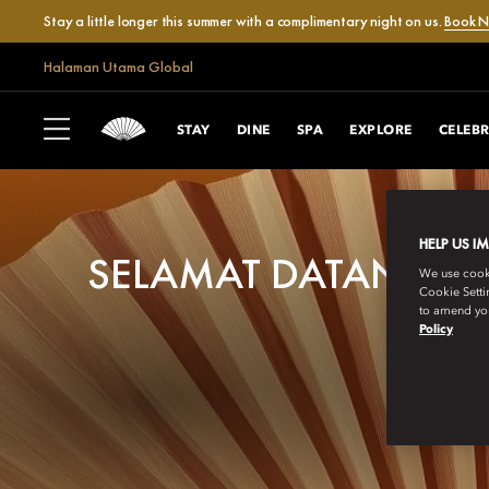
Stay a little longer this summer with a complimentary night on us.
Book 
Halaman Utama Global
STAY
DINE
SPA
EXPLORE
CELEB
HELP US I
SELAMAT DATANG
We use cookie
Cookie Setti
to amend you
Policy