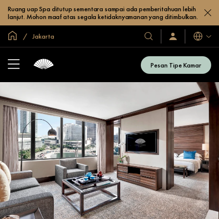
Ruang uap Spa ditutup sementara sampai ada pemberitahuan lebih
lanjut. Mohon maaf atas segala ketidaknyamanan yang ditimbulkan.
Halaman Utama Global
Jakarta
Bahasa
Hotel
Masuk
/
&
Bergabung
Resor
Sekarang
Pesan Tipe Kamar
Kami