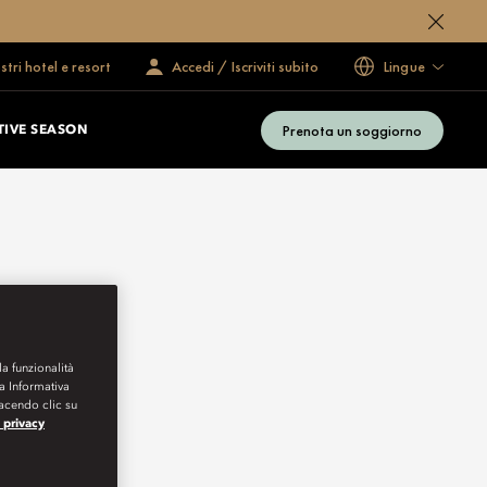
ostri hotel e resort
Accedi / Iscriviti subito
Lingue
Prenota un soggiorno
TIVE SEASON
la funzionalità
ra Informativa
Facendo clic su
a privacy