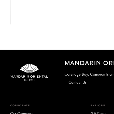
View All
MANDARIN OR
Carenage Bay, Canouan Island
Contact Us
CORPORATE
EXPLORE
Our Company
Gift Cards