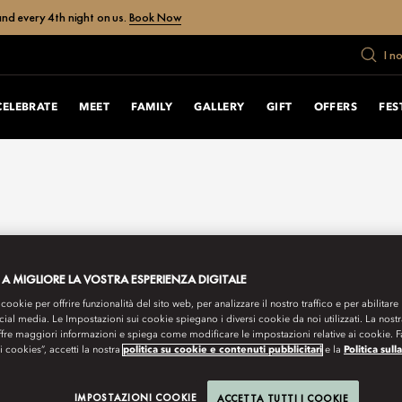
nd every 4th night on us.
Book Now
I n
CELEBRATE
MEET
FAMILY
GALLERY
GIFT
OFFERS
FES
 A MIGLIORE LA VOSTRA ESPERIENZA DIGITALE
 cookie per offrire funzionalità del sito web, per analizzare il nostro traffico e per abilitare 
ocial media. Le Impostazioni sui cookie spiegano i diversi cookie da noi utilizzati. La nost
ffre maggiori informazioni e spiega come modificare le impostazioni relative ai cookie. 
 i cookies”, accetti la nostra
politica su cookie e contenuti pubblicitari
e la
Politica sull
IMPOSTAZIONI COOKIE
ACCETTA TUTTI I COOKIE