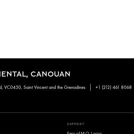
IENTAL, CANOUAN
, VC0450, Saint Vincent and the Grenadines
+1 (212) 461 8068
SUPPORT
Fans of M.O. Login