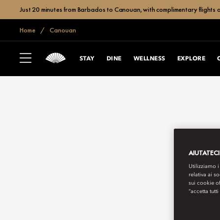
Just 20 minutes from Barbados to Canouan, with complimentary flights a
Home
Canouan
STAY
DINE
WELLNESS
EXPLORE
AIUTATECI
Utilizziamo i
relativa ai s
sui cookie o
“accetta tutti