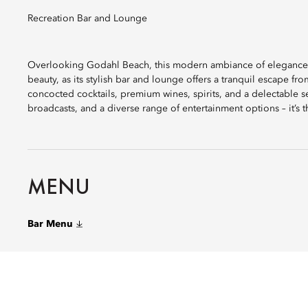
Recreation Bar and Lounge
Overlooking Godahl Beach, this modern ambiance of elegance s
beauty, as its stylish bar and lounge offers a tranquil escape fr
concocted cocktails, premium wines, spirits, and a delectable se
broadcasts, and a diverse range of entertainment options – it’s
MENU
Bar Menu