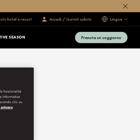
ostri hotel e resort
Accedi / Iscriviti subito
Lingue
Prenota un soggiorno
TIVE SEASON
la funzionalità
ra Informativa
Facendo clic su
a privacy