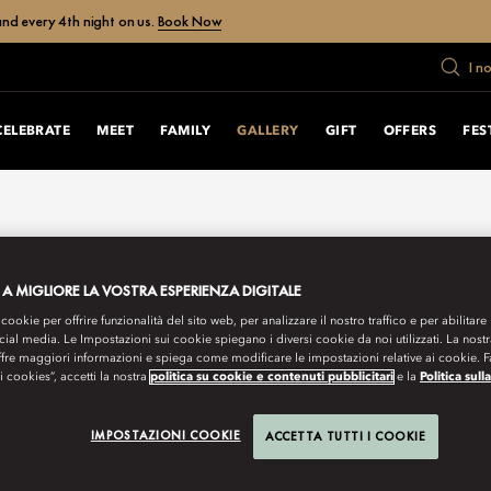
nd every 4th night on us.
Book Now
I n
CELEBRATE
MEET
FAMILY
GALLERY
GIFT
OFFERS
FES
 A MIGLIORE LA VOSTRA ESPERIENZA DIGITALE
 cookie per offrire funzionalità del sito web, per analizzare il nostro traffico e per abilitare 
ocial media. Le Impostazioni sui cookie spiegano i diversi cookie da noi utilizzati. La nost
ffre maggiori informazioni e spiega come modificare le impostazioni relative ai cookie. 
 i cookies”, accetti la nostra
politica su cookie e contenuti pubblicitari
e la
Politica sull
IMPOSTAZIONI COOKIE
ACCETTA TUTTI I COOKIE