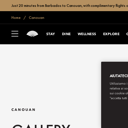
Just 20 minutes from Barbados to Canouan, with complimentary flights a
Home
Canouan
STAY
DINE
WELLNESS
EXPLORE
AIUTATECI
Utilizziamo i
relativa ai s
sui cookie o
“accetta tutti
CANOUAN