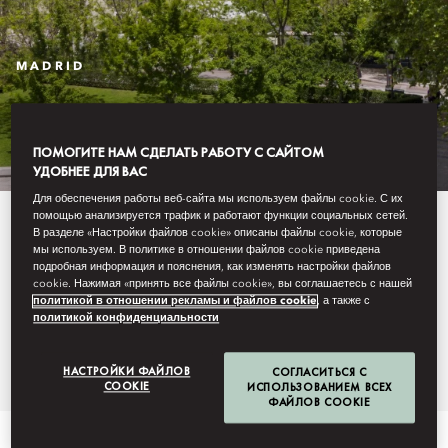
MADRID
CONTACT US
ПОМОГИТЕ НАМ СДЕЛАТЬ РАБОТУ С САЙТОМ
УДОБНЕЕ ДЛЯ ВАС
Для обеспечения работы веб-сайта мы используем файлы cookie. С их
помощью анализируется трафик и работают функции социальных сетей.
Discover more about our central
В разделе «Настройки файлов cookie» описаны файлы cookie, которые
мы используем. В политике в отношении файлов cookie приведена
location and how to find us with
подробная информация и пояснения, как изменять настройки файлов
cookie. Нажимая «принять все файлы cookie», вы соглашаетесь с нашей
our easy-to-use maps and
политикой в отношении рекламы и файлов cookie
, а также с
политикой конфиденциальности
detailed directions.
НАСТРОЙКИ ФАЙЛОВ
СОГЛАСИТЬСЯ С
COOKIE
ИСПОЛЬЗОВАНИЕМ ВСЕХ
ФАЙЛОВ COOKIE