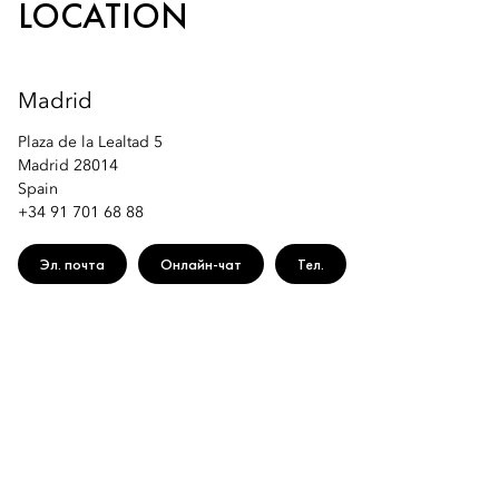
LOCATION
Email - for enquiries:
mrmad-hr@mohg.com
Madrid
Plaza de la Lealtad 5
Madrid 28014
Spain
+34 91 701 68 88
Эл. почта
Онлайн-чат
Тел.