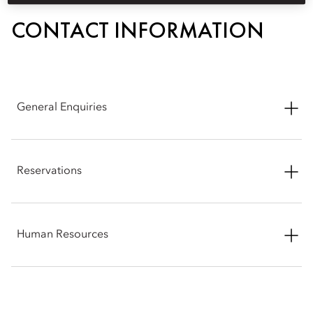
CONTACT INFORMATION
General Enquiries
Address: Plaza de la Lealtad 5, 28014 Madrid, Spain
Reservations
Phone: +34 91 701 68 88
Email:
mrmad-info@mohg.com
Phone: +34 91 701 67 67
Human Resources
Email:
mrmad-reservations@mohg.com
Phone: +34 91 701 68 61
Email - for employment:
mrmad-jobs@mohg.com