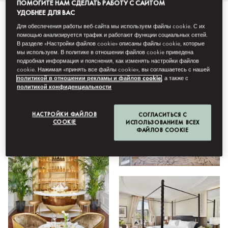
ПОМОГИТЕ НАМ СДЕЛАТЬ РАБОТУ С САЙТОМ
УДОБНЕЕ ДЛЯ ВАС
Все
Бары и рестораны
Пребывание
Отель
Удо
Для обеспечения работы веб-сайта мы используем файлы cookie. С их
помощью анализируется трафик и работают функции социальных сетей.
В разделе «Настройки файлов cookie» описаны файлы cookie, которые
мы используем. В политике в отношении файлов cookie приведена
подробная информация и пояснения, как изменять настройки файлов
Смотреть
cookie. Нажимая «принять все файлы cookie», вы соглашаетесь с нашей
политикой в отношении рекламы и файлов cookie
, а также с
политикой конфиденциальности
НАСТРОЙКИ ФАЙЛОВ
СОГЛАСИТЬСЯ С
COOKIE
ИСПОЛЬЗОВАНИЕМ ВСЕХ
ФАЙЛОВ COOKIE