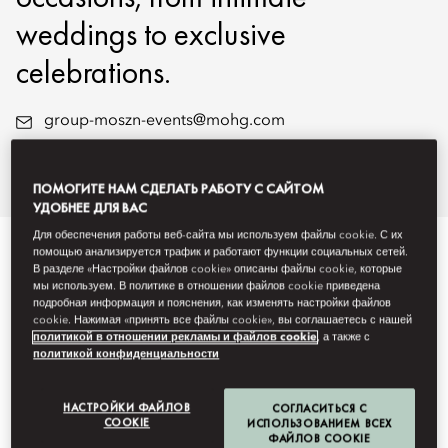
weddings to exclusive
celebrations.
group-moszn-events@mohg.com
+86 (755) 8802 6888
Wedding Brochure
ПОМОГИТЕ НАМ СДЕЛАТЬ РАБОТУ С САЙТОМ
УДОБНЕЕ ДЛЯ ВАС
Для обеспечения работы веб-сайта мы используем файлы cookie. С их
EVENT TYPES
помощью анализируется трафик и работают функции социальных сетей.
В разделе «Настройки файлов cookie» описаны файлы cookie, которые
мы используем. В политике в отношении файлов cookie приведена
подробная информация и пояснения, как изменять настройки файлов
cookie. Нажимая «принять все файлы cookie», вы соглашаетесь с нашей
политикой в отношении рекламы и файлов cookie
, а также с
политикой конфиденциальности
НАСТРОЙКИ ФАЙЛОВ
СОГЛАСИТЬСЯ С
COOKIE
ИСПОЛЬЗОВАНИЕМ ВСЕХ
ФАЙЛОВ COOKIE