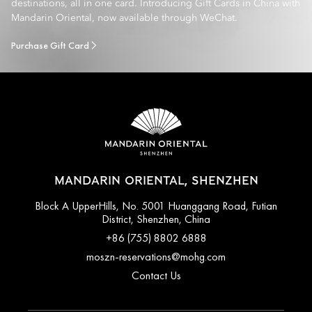
destinations, all in one card. Introducing Gift Cards in China with
Mandarin Oriental, now available through WeChat.
Purchase Gift Card
MANDARIN ORIENTAL, SHENZHEN
Block A UpperHills, No. 5001 Huanggang Road, Futian
District, Shenzhen, China
+86 (755) 8802 6888
moszn-reservations@mohg.com
Contact Us