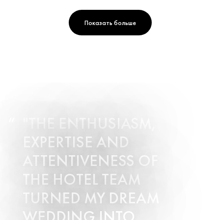
Показать больше
"THE ENTHUSIASM,
EXPERTISE AND
ATTENTIVENESS OF
THE HOTEL TEAM
TURNED MY DREAM
WEDDING INTO