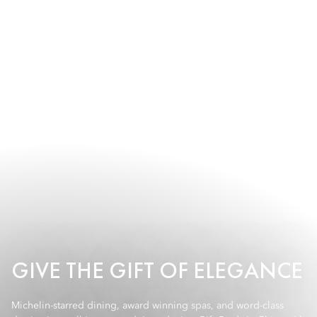
GIVE THE GIFT OF ELEGANCE
Michelin-starred dining, award winning spas, and word-class