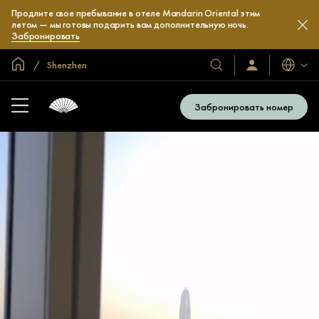
Продлите свое пребывание в отеле Mandarin Oriental этим
летом — мы готовы подарить вам дополнительную ночь.
Забронировать
Главная
Shenzhen
Языки
Наши
Войти/
зарегистрироват
отели
и
Забронировать номер
курорты