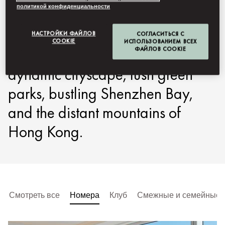
политикой конфиденциальности
in the city. All have floor-to-
ceiling windows, with panoramic,
НАСТРОЙКИ ФАЙЛОВ
СОГЛАСИТЬСЯ С
COOKIE
ИСПОЛЬЗОВАНИЕМ ВСЕХ
ФАЙЛОВ COOKIE
upper-floor views that include the
dynamic cityscape, lush green
parks, bustling Shenzhen Bay,
and the distant mountains of
Hong Kong.
Смотреть все
Номера
Клуб
Смежные и семейные 